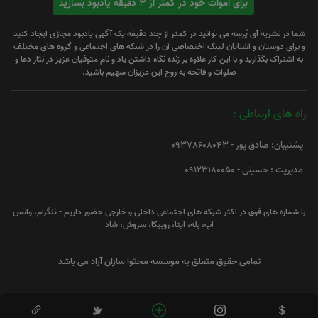
برای اموات خود در کمتر از 3 دقیقه یادبود بسازید
شما در نشریه آی پُرسِه می توانید در کمتر از چند دقیقه یک آگهی یادبود مجازی ایجاد کنید
و برای دوستان و آشنایان لینک اختصاصی آن را در شبکه های اجتماعی و گروه های مختلف
به اشتراک بگذارید و با این کار علاوه بر زنده نگاه داشتن یاد و نام متوفیان عزیز در نثار دعا و
صلوات و فاتحه به روح این عزیزان سهیم باشید.
راه های ارتباطی :
پشتیبان: صادق پور - 09378608043
مدیریت : حسینی - 09123180050
با شماره های فوق در اکثر شبکه های اجتماعی داخلی و خارجی حضور داریم - تلگرام، واتس
اپ، بله، ایتا، روبیکا، سروش، شاد
تمامی حقوق متعلق به موسسه محتوا سازان آراد می باشد