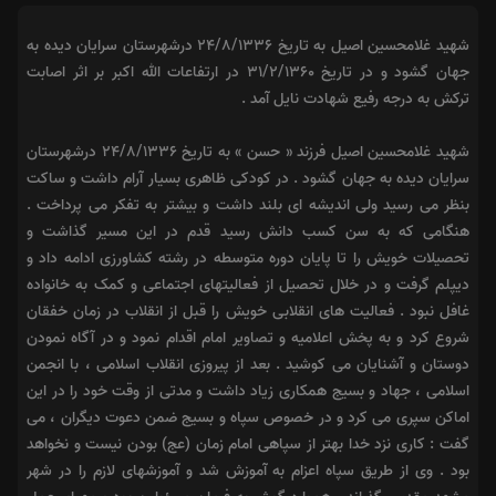
شهيد غلامحسین اصیل به تاریخ 24/8/1336 درشهرستان سرایان ديده به
جهان گشود و در تاريخ 31/2/1360 در ارتفاعات الله اکبر بر اثر اصابت
ترکش به درجه رفيع شهادت نايل آمد .
شهيد غلامحسین اصیل فرزند « حسن » به تاریخ 24/8/1336 درشهرستان
سرایان ديده به جهان گشود . در کودکی ظاهری بسیار آرام داشت و ساکت
بنظر می رسید ولی اندیشه ای بلند داشت و بیشتر به تفکر می پرداخت .
هنگامی که به سن کسب دانش رسید قدم در این مسیر گذاشت و
تحصیلات خویش را تا پایان دوره متوسطه در رشته کشاورزی ادامه داد و
دیپلم گرفت و در خلال تحصیل از فعالیتهای اجتماعی و کمک به خانواده
غافل نبود . فعالیت های انقلابی خویش را قبل از انقلاب در زمان خفقان
شروع کرد و به پخش اعلامیه و تصاویر امام اقدام نمود و در آگاه نمودن
دوستان و آشنایان می کوشید . بعد از پیروزی انقلاب اسلامی ، با انجمن
اسلامی ، جهاد و بسیج همکاری زیاد داشت و مدتی از وقت خود را در این
اماکن سپری می کرد و در خصوص سپاه و بسیج ضمن دعوت دیگران ، می
گفت : کاری نزد خدا بهتر از سپاهی امام زمان (عج) بودن نیست و نخواهد
بود . وی از طریق سپاه اعزام به آموزش شد و آموزشهای لازم را در شهر