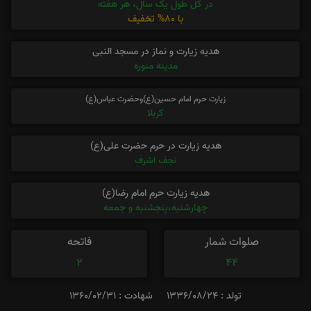
در کل طول یک سال، هر هفته
با 80% تخفیف
هدیه زیارت و نماز در مسجد النبی
مدینه منوره
زیارت حرم امام حسین(ع)وحضرت عباس(ع)
کربلا
هدیه زیارت در حرم حضرت علی(ع)
نجف اشرف
هدیه زیارت حرم امام رضا(ع)
چهارشنبه،پنجشنبه و جمعه
صلوات شمار
فاتحه
2
44
تولد : 1336/08/24
شهادت : 1360/02/31