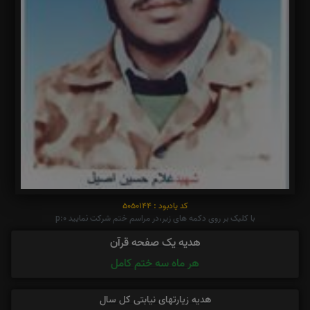
کد یادبود : 5050144
با کلیک بر روی دکمه های زیر،در مراسم ختم شرکت نمایید p:0
هدیه یک صفحه قرآن
هر ماه سه ختم کامل
هدیه زیارتهای نیابتی کل سال