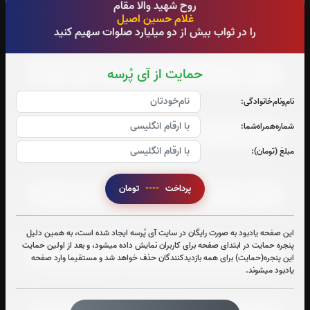
روح شهید والا مقام
0
بار
0
بار
غلام حسین اصیل
را در ثواب بیش از دو میلیارد صلوات سهیم کنید
صوت جزء شماره 1
حمایت از آی پُرسه
نام‌و‌نام‌خانوادگی:
صوت جزء شماره 2
شماره‌همراه‌شما:
مبلغ (تومان):
صوت جزء شماره 3
پرداخت
----
تومان
صوت جزء شماره 4
این صفحه یادبود به صورت رایگان در سایت آی پُرسه ایجاد شده است، به همین دلیل
پنجره حمایت در ابتدای صفحه برای کاربران نمایش داده میشود، و بعد از اولین حمایت
این پنجره(حمایت) برای همه بازدیدکنندگان حذف خواهد شد و مستقیما وارد صفحه
یادبود میشوند.
صوت جزء شماره 5