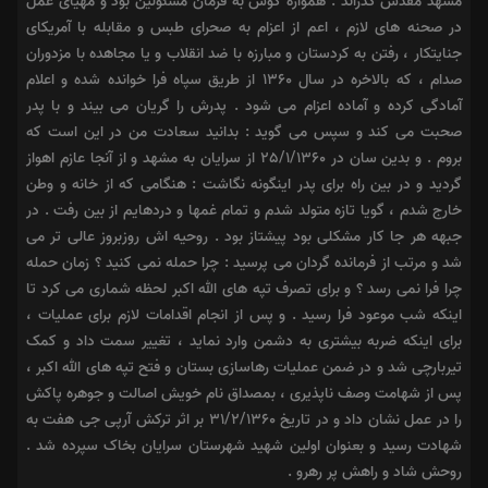
مشهد مقدس گذراند . همواره گوش به فرمان مسئولین بود و مهیای عمل
در صحنه های لازم ، اعم از اعزام به صحرای طبس و مقابله با آمریکای
جنایتکار ، رفتن به کردستان و مبارزه با ضد انقلاب و یا مجاهده با مزدوران
صدام ، که بالاخره در سال 1360 از طریق سپاه فرا خوانده شده و اعلام
آمادگی کرده و آماده اعزام می شود . پدرش را گریان می بیند و با پدر
صحبت می کند و سپس می گوید : بدانید سعادت من در این است که
بروم . و بدین سان در 25/1/1360 از سرایان به مشهد و از آنجا عازم اهواز
گردید و در بین راه برای پدر اینگونه نگاشت : هنگامی که از خانه و وطن
خارج شدم ، گویا تازه متولد شدم و تمام غمها و دردهایم از بین رفت . در
جبهه هر جا کار مشکلی بود پیشتاز بود . روحیه اش روزبروز عالی تر می
شد و مرتب از فرمانده گردان می پرسید : چرا حمله نمی کنید ؟ زمان حمله
چرا فرا نمی رسد ؟ و برای تصرف تپه های الله اکبر لحظه شماری می کرد تا
اینکه شب موعود فرا رسید . و پس از انجام اقدامات لازم برای عملیات ،
برای اینکه ضربه بیشتری به دشمن وارد نماید ، تغییر سمت داد و کمک
تیربارچی شد و در ضمن عملیات رهاسازی بستان و فتح تپه های الله اکبر ،
پس از شهامت وصف ناپذیری ، بمصداق نام خویش اصالت و جوهره پاکش
را در عمل نشان داد و در تاریخ 31/2/1360 بر اثر ترکش آرپی جی هفت به
شهادت رسید و بعنوان اولین شهید شهرستان سرایان بخاک سپرده شد .
روحش شاد و راهش پر رهرو .