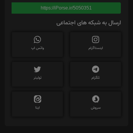
https://iPorse.ir/5050351
ارسال به شبکه های اجتماعی
اینستاگرام
واتس اپ
تلگرام
توئیتر
سروش
ایتا