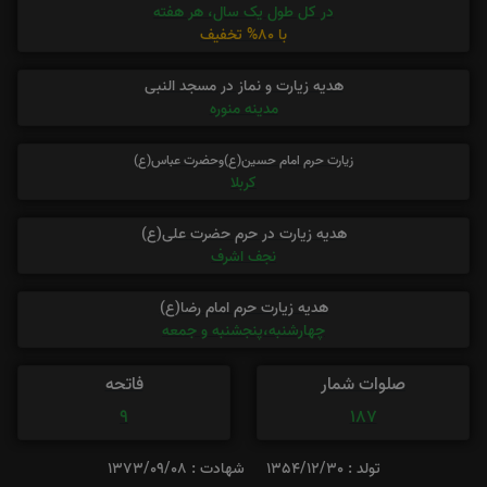
در کل طول یک سال، هر هفته
با 80% تخفیف
هدیه زیارت و نماز در مسجد النبی
مدینه منوره
زیارت حرم امام حسین(ع)وحضرت عباس(ع)
کربلا
هدیه زیارت در حرم حضرت علی(ع)
نجف اشرف
هدیه زیارت حرم امام رضا(ع)
چهارشنبه،پنجشنبه و جمعه
صلوات شمار
فاتحه
9
187
تولد : 1354/12/30
شهادت : 1373/09/08