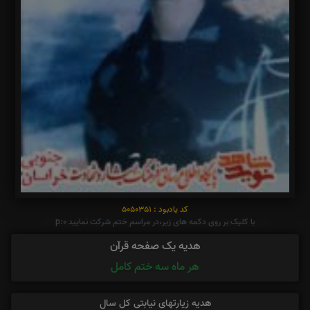
کد یادبود : 5050351
با کلیک بر روی دکمه های زیر،در مراسم ختم شرکت نمایید p:0
هدیه یک صفحه قرآن
هر ماه سه ختم کامل
هدیه زیارتهای نیابتی کل سال