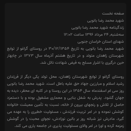
صفحه نخست
شهید محمد رضا بانویی
زندگینامه شهید محمد رضا بانویی
سه‌شنبه, ۲۴ مرداد ۱۳۹۶ ساعت ۱۲:۰۲
شهدای استان خراسان جنوبی
شهید محمد رضا بانویی به تاریخ 30/12/1354 در روستای گراغو از توابع
شهرستان زاهدان متولد و در تاریخ هشتم آذرماه سال 1373 در چابهار
حین درگیری با اشرار مسلح به فیض شهادت نائل شد.
روستای گراغو از توابع شهرستان زاهدان، محل تولد یکی دیگر از فرزندان
رشید اسلام و مبارزین جهاد حق علیه باطل است. شهید محمد رضا بانویی
روز سی ام اسفندماه سال 1354 در این روستا و در کلبه ای محقر، دیده به
جهان گشود. پدرش به شغل بنایی و معماری مشغول بوده و با دستمزد
حاصل از تلاش و رنجهای بیرون از خانه، نسبت به تأمین معیشت خانواده
کوشش نموده و در امر تربیت فرزندش ، مسئولیت خطیری را به عهده می
گیرد. مادرش نیز شبانه روز بر بالین نوزادش، نجوای محبت را در گوشش
زمزمه کرده و اورا در امر والای مسئولیت پذیری در جامعه یاری می کند.