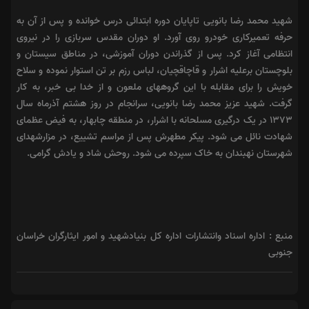
شهید محمد رضا بانویی تاپایان دوره ابتدائی درس خوانده و پس از آن به
حرفه تعمیرکاری خودرو روی آورد. او دوران مقدس سربازی را در نیروی
انتظامی آغاز کرد. پس از گذراندن دوران آموزشی، در مناطق سیستان و
بلوچستان برعلیه اشرار و قاچاقچیان، لباس رزم بر تن استوار نموده و سلاح
خویش را برای مقابله با این گروههای ملعون و از خدا بی خبر، به کار
گرفت. شهید عزیز محمد رضا بانویی، سرانجام در روز هشتم آذرماه سال
1373 در یک درگیری مسلحانه با اشرار، در منطقه چابهار، به فیض عظمای
شهادت نائل می شود. پیکر مطهرش پس از مراسم تشییع، در مزارشهدای
شهرستان نهبندان به خاک سپرده می شود. روحش شاد و یادش گرامی.
منبع : اداره اسناد وانتشارات اداره کل بنیادشهید و امور ایثارگران خراسان
جنوبی