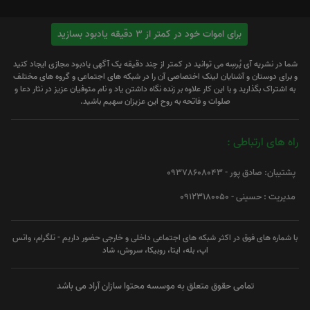
برای اموات خود در کمتر از 3 دقیقه یادبود بسازید
شما در نشریه آی پُرسِه می توانید در کمتر از چند دقیقه یک آگهی یادبود مجازی ایجاد کنید
و برای دوستان و آشنایان لینک اختصاصی آن را در شبکه های اجتماعی و گروه های مختلف
به اشتراک بگذارید و با این کار علاوه بر زنده نگاه داشتن یاد و نام متوفیان عزیز در نثار دعا و
صلوات و فاتحه به روح این عزیزان سهیم باشید.
راه های ارتباطی :
پشتیبان: صادق پور - 09378608043
مدیریت : حسینی - 09123180050
با شماره های فوق در اکثر شبکه های اجتماعی داخلی و خارجی حضور داریم - تلگرام، واتس
اپ، بله، ایتا، روبیکا، سروش، شاد
تمامی حقوق متعلق به موسسه محتوا سازان آراد می باشد