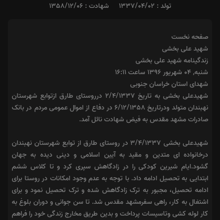
تولد : 1337/04/02
شهادت : 1358/12/06
صفحه نخست
شهید علی بخشی
زندگینامه شهید علی بخشی
شنبه, ۰۴ شهريور ۱۳۹۶ ساعت ۱۶:۱۱
شهدای استان خراسان جنوبی
شهیدعلی بخشی به تاریخ 2/4/1337 درروستای طارق ازتوابع شهرستان
نهبندان متولد ودرتاریخ 6/12/1358 در دفاع از اموال عمومی مردم در بانک
صادرات مشهد مقدس به فیض شهادت نائل آمد.
شهیدعلی بخشی 3/4/1337 در روستای طارق از توابع شهرستان نهبندان
درخانواده ای متدین و مقید به آیین اسلامی و دینی دیده به جهان
گشود.ایام شیرین کودکی را در زادگاهش سپری کرد و تا کلاس ششم
ابتدایی به تحصیل ادامه داد. با توجه به عدم وجود امکانات در روستا برای
ادامه تحصیل، مجبور به ترک زادگاهش شده و ترک تحصیل نمود و برای
اشتغال به کار، راهی سفرمشهد مقدس شد. تا سن جوانی و دوران بلوغ به
کار لوله کشی وتاسیسات پرداخت و بدین طریق مخارج زندگی خود را فراهم