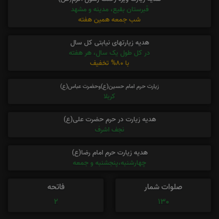
قبرستان بقیع، مدینه و مشهد
شب جمعه همین هفته
هدیه زیارتهای نیابتی کل سال
در کل طول یک سال، هر هفته
با 80% تخفیف
زیارت حرم امام حسین(ع)وحضرت عباس(ع)
کربلا
هدیه زیارت در حرم حضرت علی(ع)
نجف اشرف
هدیه زیارت حرم امام رضا(ع)
چهارشنبه،پنجشنبه و جمعه
صلوات شمار
فاتحه
2
130