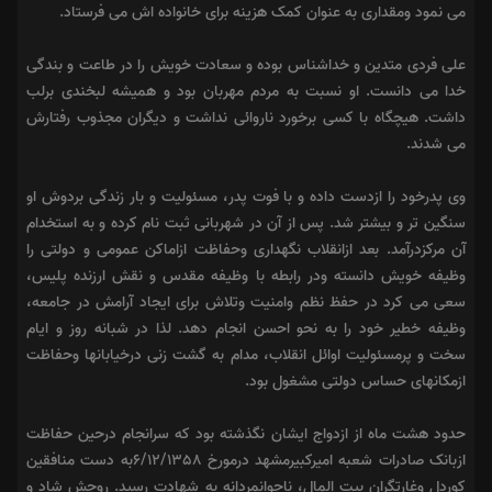
می نمود ومقداری به عنوان کمک هزینه برای خانواده اش می فرستاد.
علی فردی متدین و خداشناس بوده و سعادت خویش را در طاعت و بندگی
خدا می دانست. او نسبت به مردم مهربان بود و همیشه لبخندی برلب
داشت. هیچگاه با کسی برخورد ناروائی نداشت و دیگران مجذوب رفتارش
می شدند.
وی پدرخود را ازدست داده و با فوت پدر، مسئولیت و بار زندگی بردوش او
سنگین تر و بیشتر شد. پس از آن در شهربانی ثبت نام کرده و به استخدام
آن مرکزدرآمد. بعد ازانقلاب نگهداری وحفاظت ازاماکن عمومی و دولتی را
وظیفه خویش دانسته ودر رابطه با وظیفه مقدس و نقش ارزنده پلیس،
سعی می کرد در حفظ نظم وامنیت وتلاش برای ایجاد آرامش در جامعه،
وظیفه خطیر خود را به نحو احسن انجام دهد. لذا در شبانه روز و ایام
سخت و پرمسئولیت اوائل انقلاب، مدام به گشت زنی درخیابانها وحفاظت
ازمکانهای حساس دولتی مشغول بود.
حدود هشت ماه از ازدواج ایشان نگذشته بود که سرانجام درحین حفاظت
ازبانک صادرات شعبه امیرکبیرمشهد درمورخ 6/12/1358به دست منافقین
کوردل وغارتگران بیت المال، ناجوانمردانه به شهادت رسید. روحش شاد و