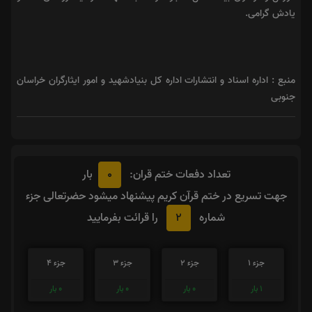
یادش گرامی.
منبع : اداره اسناد و انتشارات اداره کل بنیادشهید و امور ایثارگران خراسان
جنوبی
0
تعداد دفعات ختم قران:
بار
جهت تسریع در ختم قرآن کریم پیشنهاد میشود حضرتعالی جزء
2
شماره
را قرائت بفرمایید
جزء 1
جزء 2
جزء 3
جزء 4
1
بار
0
بار
0
بار
0
بار