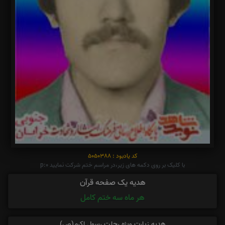
کد یادبود : 5050388
با کلیک بر روی دکمه های زیر،در مراسم ختم شرکت نمایید p:0
هدیه یک صفحه قرآن
هر ماه سه ختم کامل
هدیه زیارت ویژه رحلت رسول اکرم(ص)