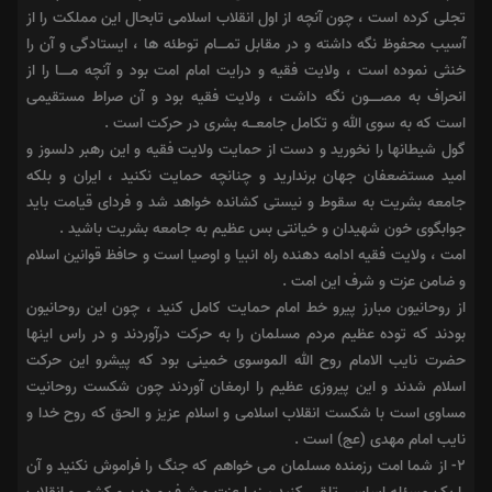
تجلى کرده است ، چون آنچه از اول انقلاب اسلامى تابحال این مملکت را از
آسیب محفوظ نگه داشته و در مقابل تمــــام توطئه ها ، ایستادگى و آن را
خنثى نموده است ، ولایت فقیه و درایت امام امت بود و آنچه مـــــا را از
انحراف به مصـــــون نگه داشت ، ولایت فقیه بود و آن صراط مستقیمى
است که به سوى الله و تکامل جامعـــه بشرى در حرکت است .
گول شیطانها را نخورید و دست از حمایت ولایت فقیه و این رهبر دلسوز و
امید مستضعفان جهان برندارید و چنانچه حمایت نکنید ، ایران و بلکه
جامعه بشریت به سقوط و نیستى کشانده خواهد شد و فرداى قیامت باید
جوابگوى خون شهیدان و خیانتى بس عظیم به جامعه بشریت باشید .
امت ، ولایت فقیه ادامه دهنده راه انبیا و اوصیا است و حافظ قوانین اسلام
و ضامن عزت و شرف این امت .
از روحانیون مبارز پیرو خط امام حمایت کامل کنید ، چون این روحانیون
بودند که توده عظیم مردم مسلمان را به حرکت درآوردند و در راس اینها
حضرت نایب الامام روح الله الموسوى خمینى بود که پیشرو این حرکت
اسلام شدند و این پیروزى عظیم را ارمغان آوردند چون شکست روحانیت
مساوى است با شکست انقلاب اسلامى و اسلام عزیز و الحق که روح خدا و
نایب امام مهدى (عج) است .
۲- از شما امت رزمنده مسلمان مى خواهم که جنگ را فراموش نکنید و آن