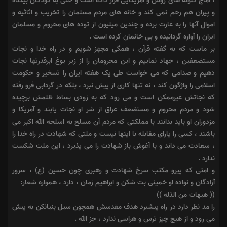
، آماج گلوله هاى روس و آمریکایى قرار داده است و حتى به کودکان بیگناه
و پیران هم رحم نمى کند و خانه هاى مردم مسلمان را تخریب و اثاثیه و
اموال آنها را به غارت برده و چندین میلیون از توده هاى محروم و مسلمان
ایران را آواره گردانیده و بى خانمان کرده است .
بر ماست که به گفته قرآن ، همگى مجهز شویم و در راه خدا و نجات
مستضعفین ، جهاد نماییم و این محرومان را از زیر یوغ ابرقدرتها نجات
دهیم و صدامى که مى خواست طى یک هفته ایران را تسخیر و حکومت
اسلامى را واژگون کند ، نه تنها کارى از پیش نبرد ، بلکه در گردابى فرو رفته
که نجاتش غیرممکن است و مى رود که به زودى بساط ظلمش برچیده
شود و مردم محروم و مستضعف عراق از شر او نجات یابند و آمریکا و
مزدوران او باید بدانند با مملکتى که مردم آن مسلح به اسلحه الله اکبر مى
باشند ، کسى را یاراى مقابله با اینها نیست و ملتى که شهادت در راه خدا را
، سعادت مى داند و با آغوش باز شهادت را مى پذیرد ، این ملت شکست
ندارد .
و امتى که پیرو مکتب سرخ شهادت و رهبرى چون حسین (ع) ، سرور
آزادگان و نواده او خمینى بت شکن و ابراهیم زمان ، دارد ، همواره شعار:
(( هیهات من الذله )) ‎
‏را مد نظر دارد در راه پیشبرد هدف مقدسش همچون سیل بنیانکن به پیش
مى رود و از هیچ چیز ترس و هراسى ندارد ، جز الله .