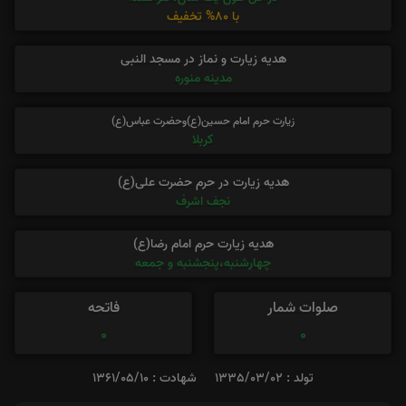
با 80% تخفیف
هدیه زیارت و نماز در مسجد النبی
مدینه منوره
زیارت حرم امام حسین(ع)وحضرت عباس(ع)
کربلا
هدیه زیارت در حرم حضرت علی(ع)
نجف اشرف
هدیه زیارت حرم امام رضا(ع)
چهارشنبه،پنجشنبه و جمعه
صلوات شمار
فاتحه
0
0
تولد : 1335/03/02
شهادت : 1361/05/10