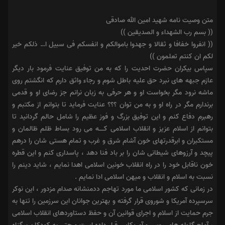
متن وصیت نامه شهید امین الله صادقی
(( بسم رب الشهداء و الصدیقین ))‎
‏(( انفروا خفافا و ثقالا و جهدوا باموالکم و انفسکم فى سبیل ا… ذلکم خیر
لکم ان کنتم تعلمون ))‎
‏سپاس بیکران حضرت احدیت را که به من توفیق عنایت فرمود بار دیگر
عازم جبهه هاى نبرد حق علیه باطل شوم و رجاء واثق دارم که انگشتم روى
ماشه نرود مگر بخواست او و هر حرفى به زبان نرانم جز رضاى او و قدمى
برندارم مگر در راه او و به من توان ؟؟؟ عنایت فرماید تا بتوانم از مکتبم و
رهبرم دفاع کنم و این توفیق بزرگ و فوز عظیم را شامل حالم گردانید تا
بتوانم از اسلام عزیز و انقلاب اسلامى کـــــه مى رود بساط ظلم ظالمان و
مستکبران و ابرقدرتهاى خون آشام شرق و غرب و تمام هستى شان را درهم
پیچد و آرزوهاى شیطانى شان را بر باد فنا دهد ، پاسدارى کنم و این قطره
خون ناقابل خود را در راه انقلاب خونین اسلامى اهدا نمایم ، شاید دینم را
نسبت به اسلام و انقلاب و میهن اسلامى ادا نمایم .
در زمانى که کشور اسلامى ما مورد تهاجم ددمنشانه صدام مزدور ، این نوکر
سرسپرده آمریکا و شوروى قرار گرفته و بهترین جوانان این سرزمین را تنها به
جرم حمایت از اسلام و اجراى قوانین آن و حفظ دستاوردهاى انقلاب اسلامى