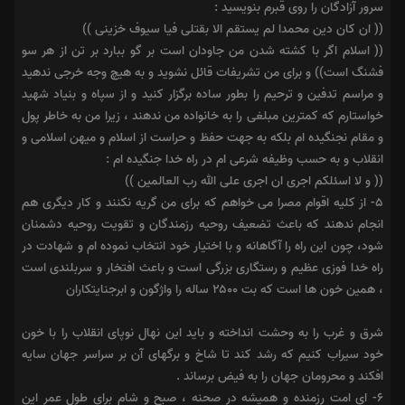
سرور آزادگان را روى قبرم بنویسید :
(( ان کان دین محمدا لم یستقم الا بقتلى فیا سیوف خزینى ))‎
‏(( اسلام اگر با کشته شدن من جاودان است بر گو ببارد بر تن از هر سو
فشنگ است))‎ ‏و براى من تشریفات قائل نشوید و به هیچ وجه خرجى ندهید
و مراسم تدفین و ترحیم را بطور ساده برگزار کنید و از سپاه و بنیاد شهید
خواستارم که کمترین مبلغى را به خانواده من ندهند ، زیرا من به خاطر پول
و مقام نجنگیده ام بلکه به جهت حفظ و حراست از اسلام و میهن اسلامى و
انقلاب و به حسب وظیفه شرعى ام در راه خدا جنگیده ام :‎
‏(( و لا اسئلکم اجرى ان اجرى على الله رب العالمین ))‎
۵‏- از کلیه اقوام مصرا مى خواهم که براى من گریه نکنند و کار دیگرى هم
انجام ندهند که باعث تضعیف روحیه رزمندگان و تقویت روحیه دشمنان
شود، چون این راه را آگاهانه و با اختیار خود انتخاب نموده ام و شهادت در
راه خدا فوزى عظیم و رستگارى بزرگى است و باعث افتخار و سربلندى است
، همین خون ها است که بت ۲۵۰۰ ساله را واژگون و ابرجنایتکاران
شرق و غرب را به وحشت انداخته و باید این نهال نوپاى انقلاب را با خون
خود سیراب کنیم که رشد کند تا شاخ و برگهاى آن بر سراسر جهان سایه
افکند و محرومان جهان را به فیض برساند .
۶- اى امت رزمنده و همیشه در صحنه ، صبح و شام براى طول عمر این