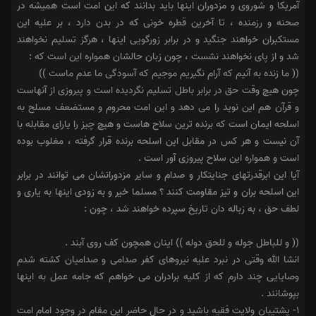
آمریکا و شوروى و مزدوران اینها باید بدانند که این امت است همیشه در
صحنه و رزمنده ، تا آخرین قطره خونى که در بدن دارد ، بر علیه این
مستکبران خواهند جنگید و در برابر زورگویى اینها ، هرگز تسلیم نخواهند
شد و از پاى نخواهند نشست ، چون زبان حالشان همواره این است که :
(( ما زنده به آنیم که آرام نگیریم موجیم که آسودگى ما عدم ماست )) ‎
‏چون هیچ وقت حق در برابر باطل تسلیم نگردیده است و پیروزى از آنهاست
و قرآن هم این نوید را مى دهد و این امت محروم و مستضعف مسلح به
اسلحه ایمان است که برنده ترین سلاح هاست و هیچ چیز را یاراى مقابله با
آن نیست و هر کس در مقابل این اسلحه برنده قرار گرفته ، مغلوب بوده
است و همواره این سلاح پیروزى آور است .
آیا این ابرقدرتهاى جنایتکار و صدام و سایر مزدورانشان مى توانند در برابر
این اسلحه بران و تیز مقاومت کنند ؟ مسلما خیر و به زودى اینها به یارى و
لطف حق ، به زباله دان تاریخ سپرده خواهند شد ، چون :
(( و للباطل جوله و للحق دوله ))‎ ‏اینان همچون کف روى آبند .
انشا الله وقتى در نبرد علیه نیروهاى کفر صدامى و صدامیان کشته شدم
وصایایى چند دارم که از کلیه برادران مى خواهم که جامه عمل به اینها
بپوشانند .
۱- پشتیبان ولایت فقیه باشید و در حال حاضر این مقام در وجود امام امت