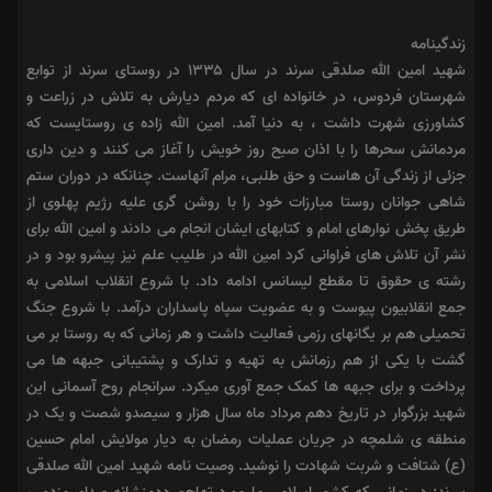
زندگینامه
شهید امین الله صلدقی سرند در سال ۱۳۳۵ در روستای سرند از توابع
شهرستان فردوس، در خانواده ای که مردم دیارش به تلاش در زراعت و
کشاورزی شهرت داشت ، به دنیا آمد. امین الله زاده ی روستایست که
مردمانش سحرها را با اذان صبح روز خویش را آغاز می کنند و دین داری
جزئی از زندگی آن هاست و حق طلبی، مرام آنهاست. چنانکه در دوران ستم
شاهی جوانان روستا مبارزات خود را با روشن گری علیه رژیم پهلوی از
طریق پخش نوارهای امام و کتابهای ایشان انجام می دادند و امین الله برای
نشر آن تلاش های فراوانی کرد امین الله در طلیب علم نیز پیشرو بود و در
رشته ی حقوق تا مقطع لیسانس ادامه داد. با شروع انقلاب اسلامی به
جمع انقلابیون پیوست و به عضویت سپاه پاسداران درآمد. با شروع جنگ
تحمیلی هم بر یگانهای رزمی فعالیت داشت و هر زمانی که به روستا بر می
گشت با یکی از هم رزمانش به تهیه و تدارک و پشتیبانی جبهه ها می
پرداخت و برای جبهه ها کمک جمع آوری میکرد. سرانجام روح آسمانی این
شهید بزرگوار در تاریخ دهم مرداد ماه سال هزار و سیصدو شصت و یک در
منطقه ی شلمچه در جریان عملیات رمضان به دیار مولایش امام حسین
(ع) شتافت و شربت شهادت را نوشید. وصیت نامه شهید امین الله صلدقی