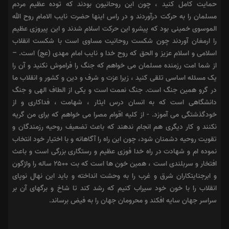
حمایت کامل کنید ، چون این روحانیون بودند که توده عظیم مردم
مسلمان را به حرکت درآوردند و در راس اینها حضرت نایب الامام روح الله
الموسوى خمینى بود که پیشرو این حرکت اسلام شدند و این پیروزى عظیم
را ارمغان آوردند چون شکست روحانیت مساوى است با شکست انقلاب
اسلامى و اسلام عزیز و الحق که روح خدا و نایب امام مهدى (عج) است. –
از شما امت رزمنده مسلمان مى خواهم که جنگ را فراموش نکنید و آن را
یک مسئله اساسى تلقى کنید ، زیرا عزت و شرف و دین و کشور و انقلاب ما
در گرو همین جنگ است. جنگ نعمت است و یکى از الطاف الهى و جنگ
دانشگاهى است که به انسان درس ایثار ، شهامت ، فداکارى و از
خودگذشتگى مى آموزد. ‏- از کلیه اقوام مصرا مى خواهم که براى من گریه
نکنند و کار دیگرى هم انجام ندهند که باعث تضعیف روحیه رزمندگان و
تقویت روحیه دشمنان شود، چون این راه را آگاهانه و با اختیار خود انتخاب
نموده ام و شهادت در راه خدا فوزى عظیم و رستگارى بزرگى است و باعث
افتخار و سربلندى است ، همین خون ها است که بت ۲۵۰۰ ساله را واژگون
و ابرجنایتکاران شرق و غرب را به وحشت انداخته و باید این نهال نوپاى
انقلاب را با خون خود سیراب کنیم که رشد کند تا شاخ و برگهاى آن بر
سراسر جهان سایه افکند و محرومان جهان را به فیض برساند.