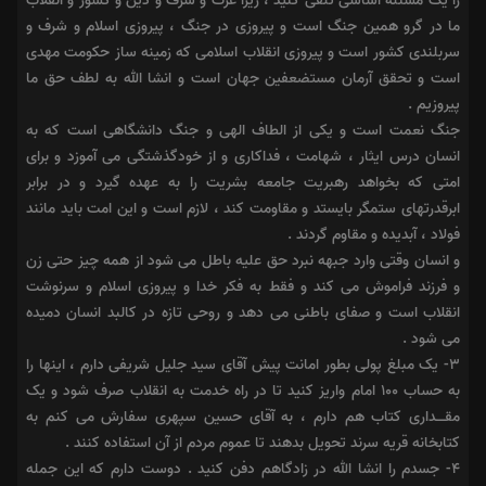
را یک مسئله اساسى تلقى کنید ، زیرا عزت و شرف و دین و کشور و انقلاب
ما در گرو همین جنگ است و پیروزى در جنگ ، پیروزى اسلام و شرف و
سربلندى کشور است و پیروزى انقلاب اسلامى که زمینه ساز حکومت مهدى
است و تحقق آرمان مستضعفین جهان است و انشا الله به لطف حق ما
پیروزیم .
جنگ نعمت است و یکى از الطاف الهى و جنگ دانشگاهى است که به
انسان درس ایثار ، شهامت ، فداکارى و از خودگذشتگى مى آموزد و براى
امتى که بخواهد رهبریت جامعه بشریت را به عهده گیرد و در برابر
ابرقدرتهاى ستمگر بایستد و مقاومت کند ، لازم است و این امت باید مانند
فولاد ، آبدیده و مقاوم گردند .
و انسان وقتى وارد جبهه نبرد حق علیه باطل مى شود از همه چیز حتى زن
و فرزند فراموش مى کند و فقط به فکر خدا و پیروزى اسلام و سرنوشت
انقلاب است و صفاى باطنى مى دهد و روحى تازه در کالبد انسان دمیده
مى شود .
۳- یک مبلغ پولى بطور امانت پیش آقاى سید جلیل شریفى دارم ، اینها را
به حساب ۱۰۰ امام واریز کنید تا در راه خدمت به انقلاب صرف شود و یک
مقــــدارى کتاب هم دارم ، به آقاى حسین سپهرى سفارش مى کنم به
کتابخانه قریه سرند تحویل بدهند تا عموم مردم از آن استفاده کنند .
۴- جسدم را انشا الله در زادگاهم دفن کنید . دوست دارم که این جمله