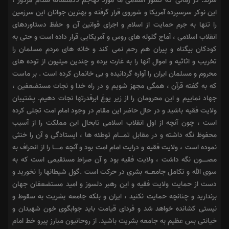
سرند: در زمانى که کشور اسلامى ما مورد تهاجم ددمنشانه صدام مزدور ،
این نوکر سرسپرده آمریکا و شوروى قرار گرفته و بهترین جوانان این سرزمین
را تنها به جرم حمایت از اسلام و اجراى قوانین آن و حفظ دستاوردهاى
انقلاب اسلامى ، آماج گلوله هاى روس و آمریکایى قرار داده است و حتى به
کودکان بیگناه و پیران هم رحم نمى کند و خانه هاى مردم مسلمان را
تخریب و اثاثیه و اموال آنها را به غارت برده و چندین میلیون از توده هاى
محروم و مسلمان ایران را آواره گردانیده و بى خانمان کرده است . بر ماست
که به گفته قرآن ، همگى مجهز شویم و در راه خدا و نجات مستضعفین ،
جهاد نماییم و این محرومان را از زیر یوغ ابرقدرتها نجات دهیم. پشتیبان
ولایت فقیه باشید و در حال حاضر این مقام در وجود امام امت تجلى کرده
است ، چون آنچه از اول انقلاب اسلامى تابحال این مملکت را از آسیب
محفوظ نگه داشته و در مقابل تمــــام توطئه ها ، ایستادگى و آن را خنثى
نموده است ، ولایت فقیه و درایت امام امت بود و آنچه مـــــا را از انحراف به
مصـــــون نگه داشت ، ولایت فقیه بود و آن صراط مستقیمى است که به
سوى الله و تکامل جامعـــه بشرى در حرکت است .گول شیطانها را نخورید و
دست از حمایت ولایت فقیه و این رهبر دلسوز و امید مستضعفان جهان
برندارید و چنانچه حمایت نکنید ، ایران و بلکه جامعه بشریت به سقوط و
نیستى کشانده خواهد شد و فرداى قیامت باید جوابگوى خون شهیدان و
خیانتى بس عظیم به جامعه بشریت باشید. از روحانیون مبارز پیرو خط امام