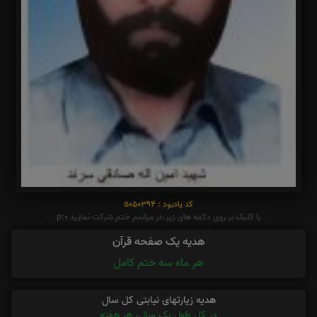
کد یادبود : 5050394
با کلیک بر روی دکمه های زیر،در مراسم ختم شرکت نمایید p:0
هدیه یک صفحه قرآن
هر ماه سه ختم کامل
هدیه زیارتهای نیابتی کل سال
در کل طول یک سال، هر هفته