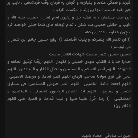
گیرند و همگى متحد و یکپارچه و گوش به فرمان وقت فرماندهى ، نایب بر
حق بقیه هستند اینها پیروزند و شکست ناپذیر .
این امت مسلمان ، به لطف حق و رهبرى امام زمان ، حضرت بقیه الله و
نایب بر حقش خمینى بت شکن ، تمام توطئه هاى شما خنثى خواهند کرد
، چون خداوند وعده مى دهد :
(( ان تنصر الله ینصرکم و یثبت اقدامکم )) ‎ ‏براى حسین جانم این شعار را
مى نویسم :
حسین حسین شعار ماست شهادت افتخار ماست ‎
‏خدایا خدایا تا انقلاب مهدى خمینى را نگهدار ‎ ‏اللهم ارزقنا توفیق الطاعه و
الشهاده ‎ ‏اللهم انصر الاسلام و المسلمین و اخذل الکفار و المنافقین ‎ ‏اللهم
‏اللهم احفظ قائدنا الخمینى ‎ ‏اللهم انصر جیوش المسلمین فى مشارق
الارض و مغاربها ‎ ‏اللهم اید عالمان الربانیون الخمینى ، المنتظرى و
المشکینى ‎ ‏(( ربنا افرغ علینا صبرا و ثبت اقدامنا و انصرنا على القوم
الکافرین))‎
امین ا… صادقى ‎ ‏امضاء شهید ‎