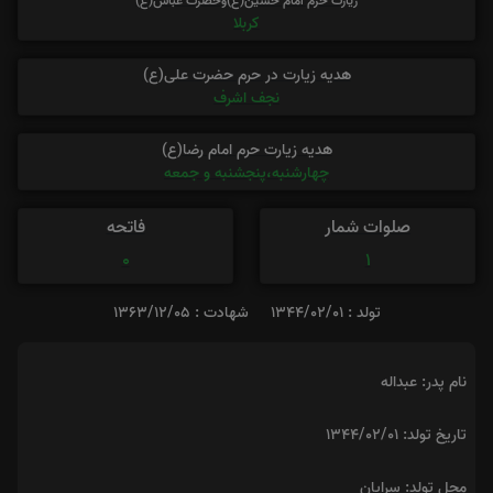
زیارت حرم امام حسین(ع)وحضرت عباس(ع)
کربلا
هدیه زیارت در حرم حضرت علی(ع)
نجف اشرف
هدیه زیارت حرم امام رضا(ع)
چهارشنبه،پنجشنبه و جمعه
صلوات شمار
فاتحه
0
1
تولد : 1344/02/01
شهادت : 1363/12/05
نام پدر: عبداله
تاریخ تولد: ۱۳۴۴/۰۲/۰۱
محل تولد: سرایان