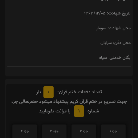
تاریخ شهادت: ۱۳۶۳/۱۲/۰۵
محل شهادت: سومار
محل دفن: سرایان
یگان خدمتی: سپاه
0
تعداد دفعات ختم قران:
بار
جهت تسریع در ختم قرآن کریم پیشنهاد میشود حضرتعالی جزء
1
شماره
را قرائت بفرمایید
جزء 1
جزء 2
جزء 3
جزء 4