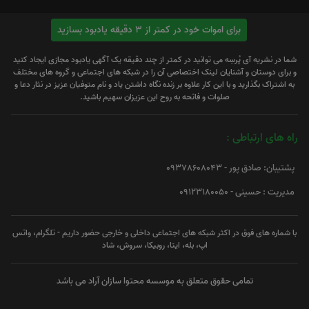
برای اموات خود در کمتر از 3 دقیقه یادبود بسازید
شما در نشریه آی پُرسِه می توانید در کمتر از چند دقیقه یک آگهی یادبود مجازی ایجاد کنید
و برای دوستان و آشنایان لینک اختصاصی آن را در شبکه های اجتماعی و گروه های مختلف
به اشتراک بگذارید و با این کار علاوه بر زنده نگاه داشتن یاد و نام متوفیان عزیز در نثار دعا و
صلوات و فاتحه به روح این عزیزان سهیم باشید.
راه های ارتباطی :
پشتیبان: صادق پور - 09378608043
مدیریت : حسینی - 09123180050
با شماره های فوق در اکثر شبکه های اجتماعی داخلی و خارجی حضور داریم - تلگرام، واتس
اپ، بله، ایتا، روبیکا، سروش، شاد
تمامی حقوق متعلق به موسسه محتوا سازان آراد می باشد