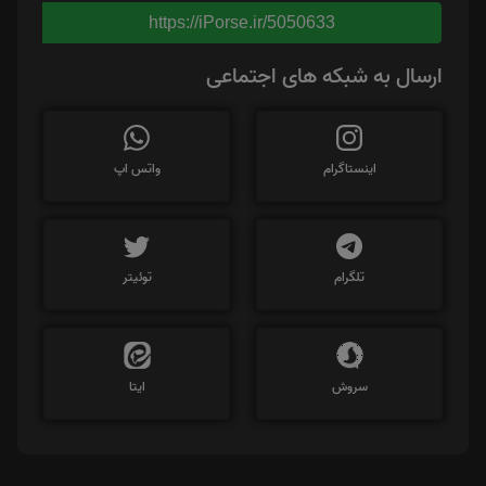
https://iPorse.ir/5050633
ارسال به شبکه های اجتماعی
اینستاگرام
واتس اپ
تلگرام
توئیتر
سروش
ایتا