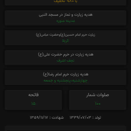
با 80% تخفیف
هدیه زیارت و نماز در مسجد النبی
مدینه منوره
زیارت حرم امام حسین(ع)وحضرت عباس(ع)
کربلا
هدیه زیارت در حرم حضرت علی(ع)
نجف اشرف
هدیه زیارت حرم امام رضا(ع)
چهارشنبه،پنجشنبه و جمعه
صلوات شمار
فاتحه
15
100
تولد : 1339/07/03
شهادت : 1359/11/17