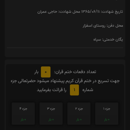
تاریخ شهادت: ۱۳۶۵/۰۶/۱۱ محل شهادت: حاجی عمران
محل دفن: روستای اسفزار
یگان خدمتی: سپاه
0
تعداد دفعات ختم قران:
بار
جهت تسریع در ختم قرآن کریم پیشنهاد میشود حضرتعالی جزء
1
شماره
را قرائت بفرمایید
جزء 1
جزء 2
جزء 3
جزء 4
0
بار
0
بار
0
بار
0
بار