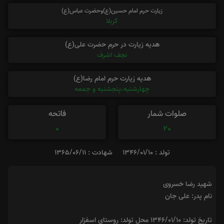
زیارت حرم امام حسین(ع)وحضرت عباس(ع)
کربلا
هدیه زیارت در حرم حضرت علی(ع)
نجف اشرف
هدیه زیارت حرم امام رضا(ع)
چهارشنبه،پنجشنبه و جمعه
صلوات شمار
فاتحه
0
20
تولد : 1346/01/10
شهادت : 1365/06/11
شهید رضا خسروی
نام پدر: علی جان
تاریخ تولد: ۱۳۴۶/۰۱/۱۰ محل تولد: روستای اسفزار