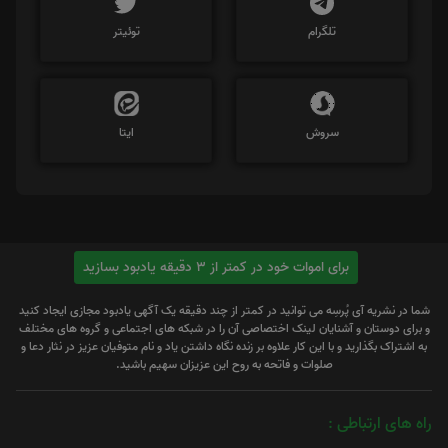
تلگرام
توئیتر
سروش
ایتا
برای اموات خود در کمتر از 3 دقیقه یادبود بسازید
شما در نشریه آی پُرسِه می توانید در کمتر از چند دقیقه یک آگهی یادبود مجازی ایجاد کنید
و برای دوستان و آشنایان لینک اختصاصی آن را در شبکه های اجتماعی و گروه های مختلف
به اشتراک بگذارید و با این کار علاوه بر زنده نگاه داشتن یاد و نام متوفیان عزیز در نثار دعا و
صلوات و فاتحه به روح این عزیزان سهیم باشید.
راه های ارتباطی :