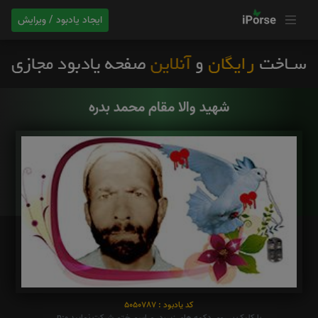
ایجاد یادبود / ویرایش
شهید والا مقام محمد بدره
کد یادبود : 5050787
با کلیک بر روی دکمه های زیر،در مراسم ختم شرکت نمایید p:0