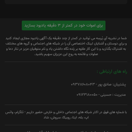
برای اموات خود در کمتر از 3 دقیقه یادبود بسازید
شما در نشریه آی پُرسِه می توانید در کمتر از چند دقیقه یک آگهی یادبود مجازی ایجاد کنید
و برای دوستان و آشنایان لینک اختصاصی آن را در شبکه های اجتماعی و گروه های مختلف
به اشتراک بگذارید و با این کار علاوه بر زنده نگاه داشتن یاد و نام متوفیان عزیز در نثار دعا و
صلوات و فاتحه به روح این عزیزان سهیم باشید.
راه های ارتباطی :
پشتیبان: صادق پور - 09378608043
مدیریت : حسینی - 09123180050
با شماره های فوق در اکثر شبکه های اجتماعی داخلی و خارجی حضور داریم - تلگرام، واتس
اپ، بله، ایتا، روبیکا، سروش، شاد