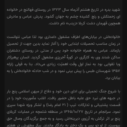
شهید بدره در تاریخ هشتم آذرماه سال ۱۳۲۳ در روستای فهالنج در خانواده
ای زحمتکش و رنج کشیده چشم به جهان گشود. پدرش عباس و مادرش
همچون قهرمان دشت کربلا «زینب» نام داشت.
خانواده‌اش در بیابان‌های اطراف مشغول دامداری بود لذا عباس نتوانست
در زمان مناسب تحصیلات ابتدایی خود را آغاز نماید بدین جهت از تحصیل
بازماند. عباس به همراه خانواده خود پس از مدتی در روستای دشتغران
ساکن شدند وی به کارگری در کورهٔ آجرپزی مشغول گردید. انسان پرهیزکار
وبا تقوایی بود به نماز اول وقت اهمیّت زیادی می‌داد. بنا به قولی زلزله
۱۳۵۷ شهرستان طبس را پیش بینی نمود و در شب حادثه خانواده‌اش را به
بیابان برد.
با شروع جنگ تحمیلی برای ادای دین خود و دفاع از میهن اسلامی پنج بار
در جبهه های نبرد حق علیه باطل حضور یافت. اغلب مأموریت خود را در
قسمت پشتیبانی و تدارکات تیپ ( ۲۱ امام رضا) و لشکر ویژه شهدا سپری
نمود. سرانجام در تاریخ ۱۳۶۵/۱۰/۲۷ در منطقه شلمچه در عملیات کربلای
پنج بر اثر ترکش به آرزوی دیرینه‌اش رسید و به جمع برگزیدگان وصال حق
پیوست. از او دو پسر و یک دختر به یادگار ماندند. پیکر مطهرش در هفتم