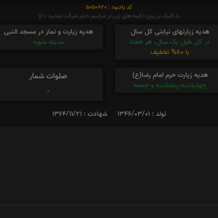
کد یادبود : 5050820
با کلیک بر روی دکمه های زیر،در مراسم ختم شرکت نمایید p:0
هدیه زیارتهای نیابتی کل سال
هدیه زیارت و نماز در مسجد النبی
در کل طول یک سال، هر هفته
مدینه منوره
با 80% تخفیف
هدیه زیارت حرم امام رضا(ع)
صلوات شمار
چهارشنبه،پنجشنبه و جمعه
0
تولد : 1346/03/01
شهادت : 1364/11/21