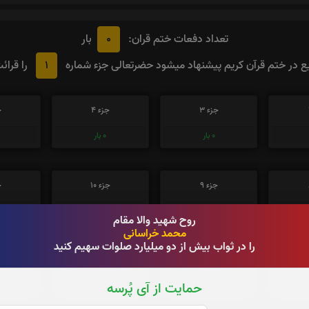
0
تعداد دفعات ختم قران:
بار
1
 در ختم قرآن کریم پیشنهاد میشود حضرتعالی جزء شماره
را قرائ
جزء 3
جزء 4
ج
0
بار
0
بار
جزء 9
جزء 10
ج
0
بار
0
بار
روح شهید والا مقام
محمد خراسانی
را در ثواب بیش از دو میلیارد صلوات سهیم کنید
جزء 15
جزء 16
جز
حمایت از آی پُرسه
0
بار
0
بار