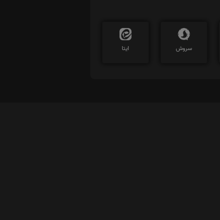
سروش
ایتا