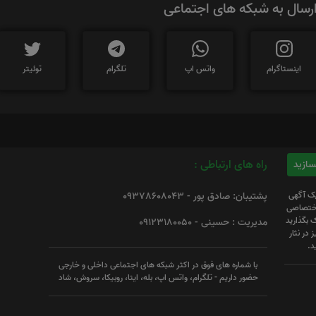
رسال به شبکه های اجتماعی
اینستاگرام
واتس اپ
تلگرام
توئیتر
راه های ارتباطی :
یک آگهی
پشتیبان: صادق پور - 09378608043
 اختصاصی
 بگذارید
مدیریت : حسینی - 09123180050
 در نثار
د.
با شماره های فوق در اکثر شبکه های اجتماعی داخلی و خارجی
حضور داریم - تلگرام، واتس اپ، بله، ایتا، روبیکا، سروش، شاد