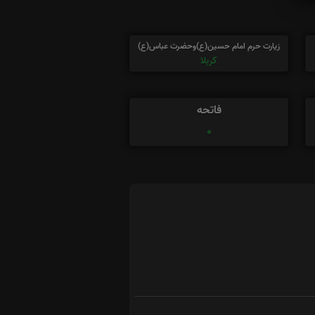
زیارت حرم امام حسین(ع)وحضرت عباس(ع)
کربلا
فاتحه
0