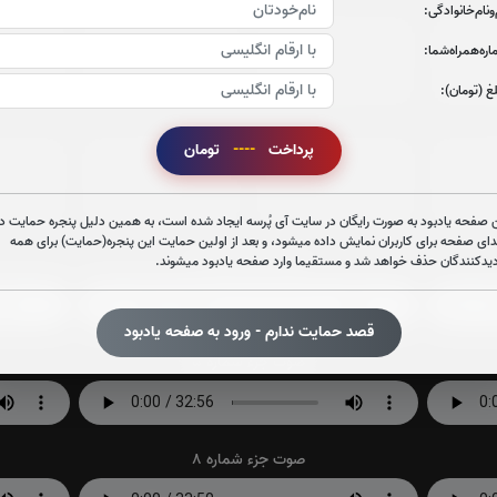
‌و‌نام‌خانوادگی:
جزء 21
جزء 22
جز
ره‌همراه‌شما:
0
بار
0
بار
غ (تومان):
پرداخت
----
تومان
جزء 27
جزء 28
جز
0
بار
0
بار
 صفحه یادبود به صورت رایگان در سایت آی پُرسه ایجاد شده است، به همین دلیل پنجره حمایت در
دای صفحه برای کاربران نمایش داده میشود، و بعد از اولین حمایت این پنجره(حمایت) برای همه
دیدکنندگان حذف خواهد شد و مستقیما وارد صفحه یادبود میشوند.
صوت جزء شماره 2
قصد حمایت ندارم - ورود به صفحه یادبود
صوت جزء شماره 5
صوت جزء شماره 8