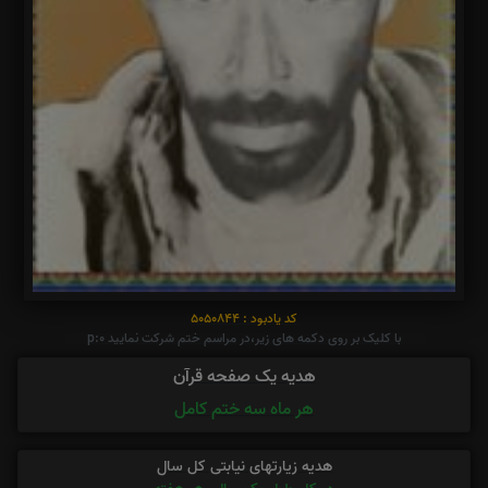
کد یادبود : 5050844
با کلیک بر روی دکمه های زیر،در مراسم ختم شرکت نمایید p:0
هدیه یک صفحه قرآن
هر ماه سه ختم کامل
هدیه زیارتهای نیابتی کل سال