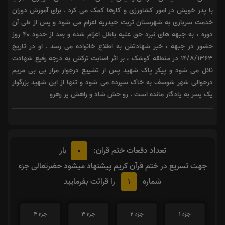
با پدر خویش در امور کشاورزی و کارها کمک می کرد . برای آموزش دوران
خدمت سربازی به شهرستان تربت حیدریه اعزام می شود و پس از طی آن
دوره ، به جبهه های نبرد حق علیه باطل اعزام شده و بعد از حدود 40 روز
حضور در جبهه ، خبر شهادتش به اطلاع خانواده می رسد . او در تاریخ
14/8/1363 در منطقه کوشک ، بر اثر اصابت ترکش به درجه رفیع شهادت
نائل می شود و پیکر پاک شهید پس از تشییع درجوار مزار بی بی مریم
درحوالی شهر شوسف به خاک سپرده می شود و تنها از این شهید بزرگوار
یک پسر به یادگار مانده است . رو حش شاد و راهش پر رهرو
0
تعداد دفعات ختم قران:
بار
جهت تسریع در ختم قرآن کریم پیشنهاد میشود حضرتعالی جزء
1
شماره
را قرائت بفرمایید
جزء 1
جزء 2
جزء 3
جزء 4