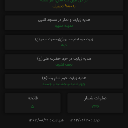
در کل طول یک سال، هر هفته
با 80% تخفیف
هدیه زیارت و نماز در مسجد النبی
مدینه منوره
زیارت حرم امام حسین(ع)وحضرت عباس(ع)
کربلا
هدیه زیارت در حرم حضرت علی(ع)
نجف اشرف
هدیه زیارت حرم امام رضا(ع)
چهارشنبه،پنجشنبه و جمعه
صلوات شمار
فاتحه
5
236
تولد : 1342/04/30
شهادت : 1363/08/14