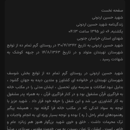
صفحه نخست
شهید حسین اردونی
زندگینامه شهید حسین اردونی
يکشنبه, ۰۶ تير ۱۳۹۵ ساعت ۰۴:۱۳
شهدای استان خراسان جنوبی
شهید حسین اردونی به تاریخ 30/4/1342 در روستای گرم تمام ده از توابع
شهرستان نهبندان متولد و در تاریخ 14/8/1363 در جبهه کوشک به
شهادت رسید .
شهید حسین اردونی در روستای گرم تمام ده از توابع بخش شوسف
شهرستان نهبندان در خانواده ای کشاورز و متدین دیده به جهان گشود ،
بدلیل نبود امکانات و مدرسه برای تحصیل ، ایشان مدتی را در مکتب خانه
به فراگیری قرآن مشغول بود و در کنار فراگیری قرآن ، به همراه پدر مشغول
به کار کشاورزی می شد و این شغل را حرفه خود قرار داد . شهید عزیز با
توجه به سواد اندکی که در مکتب خانه فرا گرفته بود ، همیشه پیگیر
رهنمودهای امام راحل ( ره ) بوده و توجه بسیار ویژه ای به انجام واجبات و
ترک محرمات داشت . خلق و خوی شهید بزرگوار هنوز هم زبانزد عام و
خاص است . ایشان تا زمان رسیدن به سن خدمت مقدس سربازی ، مرتباً