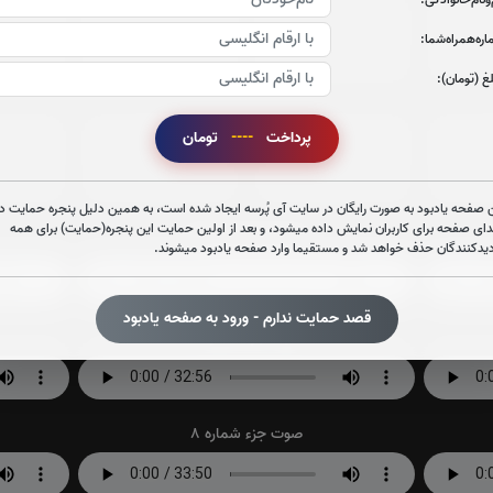
جزء 21
جزء 22
جز
ره‌همراه‌شما:
0
بار
0
بار
غ (تومان):
پرداخت
----
تومان
جزء 27
جزء 28
جز
0
بار
0
بار
 صفحه یادبود به صورت رایگان در سایت آی پُرسه ایجاد شده است، به همین دلیل پنجره حمایت در
دای صفحه برای کاربران نمایش داده میشود، و بعد از اولین حمایت این پنجره(حمایت) برای همه
صوت جزء شماره 2
دیدکنندگان حذف خواهد شد و مستقیما وارد صفحه یادبود میشوند.
قصد حمایت ندارم - ورود به صفحه یادبود
صوت جزء شماره 5
صوت جزء شماره 8