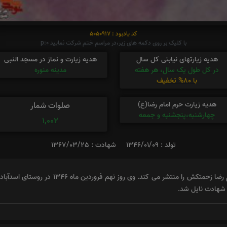
کد یادبود : 5050917
با کلیک بر روی دکمه های زیر،در مراسم ختم شرکت نمایید p:0
هدیه زیارتهای نیابتی کل سال
هدیه زیارت و نماز در مسجد النبی
در کل طول یک سال، هر هفته
مدینه منوره
با 80% تخفیف
هدیه زیارت حرم امام رضا(ع)
صلوات شمار
چهارشنبه،پنجشنبه و جمعه
1,002
تولد : 1346/01/09
شهادت : 1367/03/25
نوید شاهد خراسان جنوبی اسناد شهید والامقام رضا 