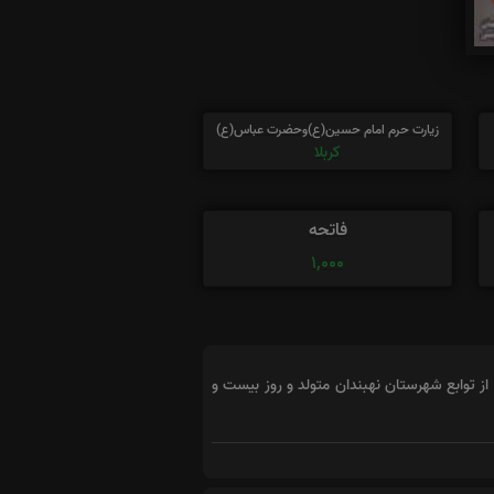
زیارت حرم امام حسین(ع)وحضرت عباس(ع)
کربلا
فاتحه
1,000
زحمتکش را منتشر می کند. وی روز نهم فروردین ماه 1346 در روستای اسدآباد از توابع شهرستان نهبندان متولد و روز بیست و