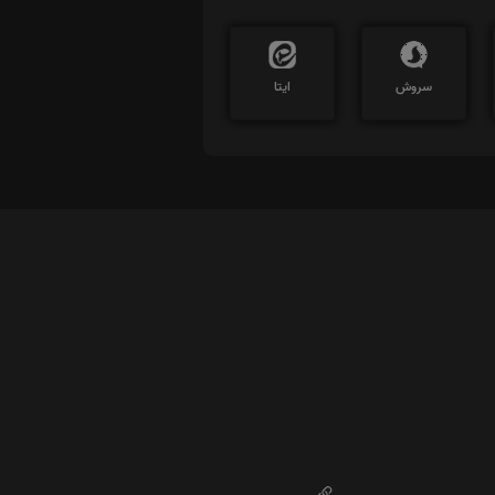
سروش
ایتا