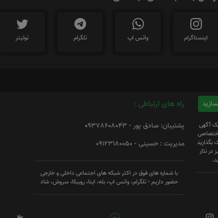
اینستاگرام
واتس اپ
تلگرام
توئیتر
راه های ارتباطی :
یک آگهی
پشتیبان: صادق پور - 09378608043
 اختصاصی
 بگذارید
مدیریت : حسینی - 09123180050
 در نثار
د.
با شماره های فوق در اکثر شبکه های اجتماعی داخلی و خارجی
حضور داریم - تلگرام، واتس اپ، بله، ایتا، روبیکا، سروش، شاد