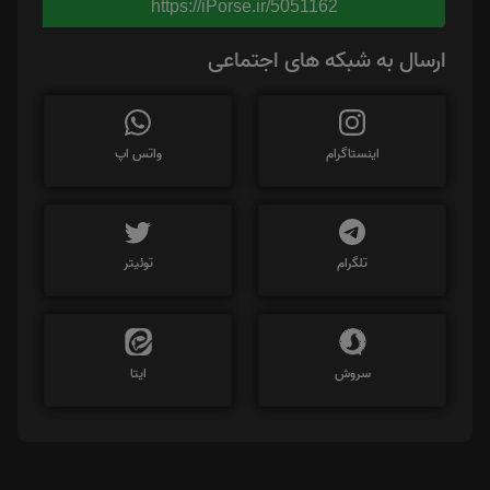
https://iPorse.ir/5051162
ارسال به شبکه های اجتماعی
اینستاگرام
واتس اپ
تلگرام
توئیتر
سروش
ایتا