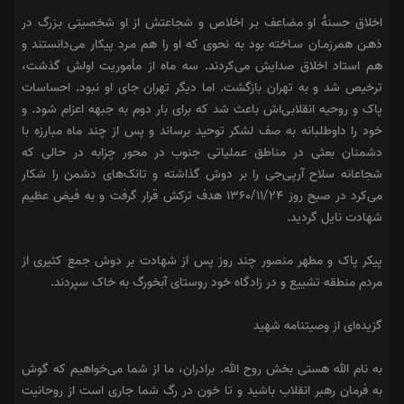
اخلاق حسنهٔ او مضاعف بـر اخلاص و شجاعتش از او شخصیتی بـزرگ در
ذهـن همرزمـان سـاخته بود به نحوی که او را هم مـرد پیکار می‌دانستند و
هم استاد اخلاق صدایش می‌کردند. سه ماه از مأموریت اولش گذشت،
ترخیص شد و به تهران بازگشت. اما دیگر تهران جای او نبود. احساسات
پاک و روحیه انقلابی‌اش باعث شد که برای بار دوم به جبهه اعزام شود. و
خود را داوطلبانه به صف لشکر توحید برساند و پس از چند ماه مبارزه با
دشمنان بعثی در مناطق عملیاتی جنوب در محور چزابه در حالی که
شجاعانه سلاح آرپی‌جی را بر دوش گذاشته و تانک‌های دشمن را شکار
می‌کرد در صبح روز ۱۳۶۰/۱۱/۲۴ هدف ترکش قرار گرفت و به فیض عظیم
شهادت نایل گردید.
پیکر پاک و مطهر منصور چند روز پس از شهادت بر دوش جمع کثیری از
مردم منطقه تشییع و در زادگاه خود روستای آبخورگ به خاک سپردند.
گزیده‌ای از وصیتنامه شهید
به نام الله هستی بخش روح الله. برادران، ما از شما می‌خواهیم که گوش
به فرمان رهبر انقلاب باشید و تا خون در رگ شما جاری است از روحانیت