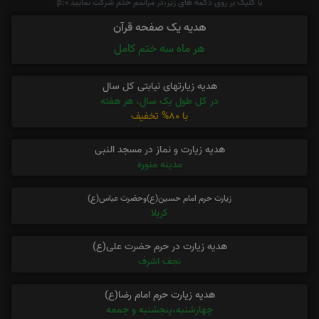
با کلیک بر روی دکمه های زیر،در مراسم ختم شرکت نمایید p:0
هدیه یک صفحه قرآن
هر ماه سه ختم کامل
هدیه زیارتهای نیابتی کل سال
در کل طول یک سال، هر هفته
با 80% تخفیف
هدیه زیارت و نماز در مسجد النبی
مدینه منوره
زیارت حرم امام حسین(ع)وحضرت عباس(ع)
کربلا
هدیه زیارت در حرم حضرت علی(ع)
نجف اشرف
هدیه زیارت حرم امام رضا(ع)
چهارشنبه،پنجشنبه و جمعه