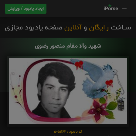
ایجاد یادبود / ویرایش
شهید والا مقام منصور رضوی
کد یادبود : 5051162