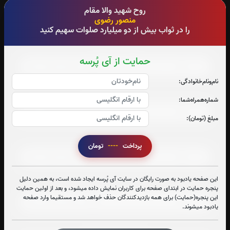
جزء 29
جزء 30
روح شهید والا مقام
منصور رضوی
0
بار
0
بار
را در ثواب بیش از دو میلیارد صلوات سهیم کنید
صوت جزء شماره 1
حمایت از آی پُرسه
نام‌و‌نام‌خانوادگی:
صوت جزء شماره 2
شماره‌همراه‌شما:
مبلغ (تومان):
صوت جزء شماره 3
پرداخت
----
تومان
این صفحه یادبود به صورت رایگان در سایت آی پُرسه ایجاد شده است، به همین دلیل
صوت جزء شماره 4
پنجره حمایت در ابتدای صفحه برای کاربران نمایش داده میشود، و بعد از اولین حمایت
این پنجره(حمایت) برای همه بازدیدکنندگان حذف خواهد شد و مستقیما وارد صفحه
یادبود میشوند.
صوت جزء شماره 5