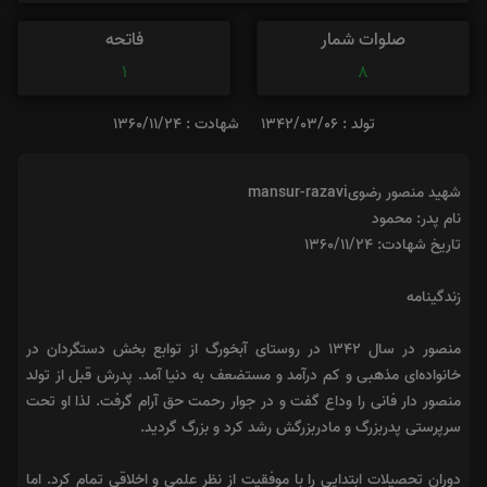
صلوات شمار
فاتحه
1
8
تولد : 1342/03/06
شهادت : 1360/11/24
شهید منصور رضویmansur-razavi
نام پدر: محمود
تاریخ شهادت: ۱۳۶۰/۱۱/۲۴
زندگینامه
منصور در سال ۱۳۴۲ در روستای آبخورگ از توابع بخش دستگردان در
خانواده‌ای مذهبی و کم درآمد و مستضعف به دنیا آمد. پدرش قبل از تولد
منصور دار فانی را وداع گفت و در جوار رحمت حق آرام گرفت. لذا او تحت
سرپرستی پدربزرگ و مادربزرگش رشد کرد و بزرگ گردید.
دوران تحصیلات ابتدایی را با موفقیت از نظر علمی و اخلاقی تمام کرد. اما