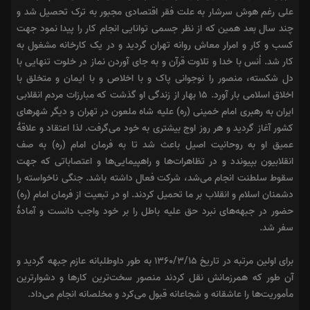
علی رغم هوش سرشار به علت فقر اقتصادی مجبور به ترک تحصیل شد و
چند سال بعد همین که از نظر جسمی توانایی انجام کار را پیدا نمود جهت
کسب و کار و امرار معاش روانه تهران گردید و در یک کارخانه مشغول به
کار شد. اُنس با خدا و تلاوت قرآن و به جای آوردن نماز در خلوت تنهایی با
دل شکسته، منصور را نوجوانی پاک و با اخلاص و با ایمان و متخلق با
اخلاق اسلامی بار آورد. ۱۵ بهار از زندگی او گذشت که مبارزات مردم انقلابی
ایران به رهبری امام خمینی (ره) علیه شاه ملعون در تهران و دیگر شهرهای
کشور آغاز گردید و هر روز اوج بیشتری به خود می‌گرفت. لذا اعتقاد و علاقهٔ
عمیق او به روحانیت اصیل باعث شد تا به فرمان امام (ره) به صف
انقلابیون بپیوندد و در تظاهرات‌ها و راهپیمایی‌ها و اعتصاباتی که جهت
سقوط سلطنت انجام می‌شد، شرکت فعال داشته باشد. جنگی ناخواسته را
دشمنان اسلام و انقلاب بر ما تحمیل کردند. او در تبعیت از فرمان امام (ره)
حضور در جبهه‌های نبرد حق علیه باطل را بر خود واجب دانست و آمادهٔ
سفر شد.
برای اولین مرتبه در تاریخ ۱۳۶۰/۳/۱۵ به طور داوطلبانه عازم جبهه گردید و
آن طور که همرزمانش نقل کردند منصور سخت‌ترین کار‌ها و دشوار‌ترین
مأموریت‌ها را عاشقانه و شجاعانه قبول می‌کرد و مخلصانه انجام می‌داد.