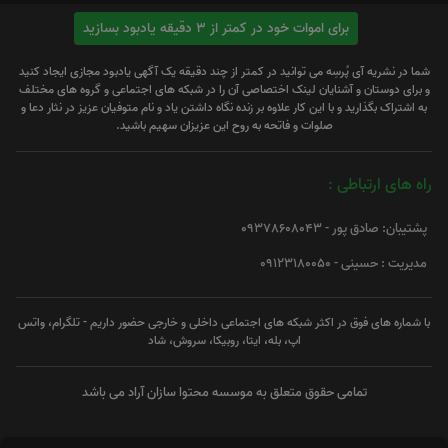
برای اموات خود در کمتر از 3 دقیقه یادبود بسازید
شما در نشریه آی پُرسِه می توانید در کمتر از چند دقیقه یک آگهی یادبود مجازی ایجاد کنید
و برای دوستان و آشنایان لینک اختصاصی آن را در شبکه های اجتماعی و گروه های مختلف
به اشتراک بگذارید و با این کار علاوه بر زنده نگاه داشتن یاد و نام متوفیان عزیز در نثار دعا و
صلوات و فاتحه به روح این عزیزان سهیم باشید.
راه های ارتباطی :
پشتیبان: صادق پور - 09378608043
مدیریت : حسینی - 09123180050
با شماره های فوق در اکثر شبکه های اجتماعی داخلی و خارجی حضور داریم - تلگرام، واتس
اپ، بله، ایتا، روبیکا، سروش، شاد
تمامی حقوق متعلق به موسسه محتوا سازان آراد می باشد