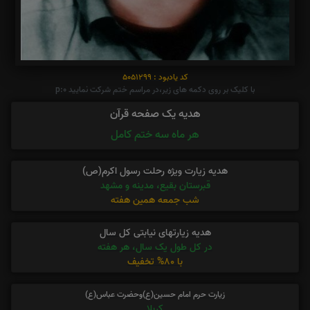
کد یادبود : 5051299
با کلیک بر روی دکمه های زیر،در مراسم ختم شرکت نمایید p:0
هدیه یک صفحه قرآن
هر ماه سه ختم کامل
هدیه زیارت ویژه رحلت رسول اکرم(ص)
قبرستان بقیع، مدینه و مشهد
شب جمعه همین هفته
هدیه زیارتهای نیابتی کل سال
در کل طول یک سال، هر هفته
با 80% تخفیف
زیارت حرم امام حسین(ع)وحضرت عباس(ع)
کربلا