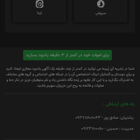
سروش
ایتا
برای اموات خود در کمتر از 3 دقیقه یادبود بسازید
شما در نشریه آی پُرسِه می توانید در کمتر از چند دقیقه یک آگهی یادبود مجازی ایجاد کنید
و برای دوستان و آشنایان لینک اختصاصی آن را در شبکه های اجتماعی و گروه های مختلف
به اشتراک بگذارید و با این کار علاوه بر زنده نگاه داشتن یاد و نام متوفیان عزیز در نثار دعا و
صلوات و فاتحه به روح این عزیزان سهیم باشید.
راه های ارتباطی :
پشتیبان: صادق پور - 09378608043
مدیریت : حسینی - 09123180050