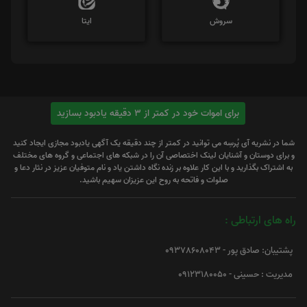
سروش
ایتا
برای اموات خود در کمتر از 3 دقیقه یادبود بسازید
شما در نشریه آی پُرسِه می توانید در کمتر از چند دقیقه یک آگهی یادبود مجازی ایجاد کنید
و برای دوستان و آشنایان لینک اختصاصی آن را در شبکه های اجتماعی و گروه های مختلف
به اشتراک بگذارید و با این کار علاوه بر زنده نگاه داشتن یاد و نام متوفیان عزیز در نثار دعا و
صلوات و فاتحه به روح این عزیزان سهیم باشید.
راه های ارتباطی :
پشتیبان: صادق پور - 09378608043
مدیریت : حسینی - 09123180050