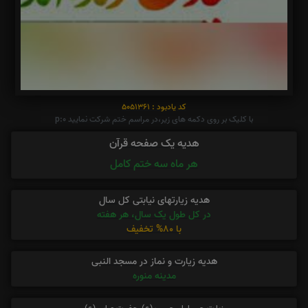
کد یادبود : 5051361
با کلیک بر روی دکمه های زیر،در مراسم ختم شرکت نمایید p:0
هدیه یک صفحه قرآن
هر ماه سه ختم کامل
هدیه زیارتهای نیابتی کل سال
در کل طول یک سال، هر هفته
با 80% تخفیف
هدیه زیارت و نماز در مسجد النبی
مدینه منوره