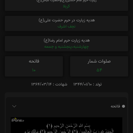
زیارت حرم امام حسین(ع)وحضرت عباس(ع)
کربلا
هدیه زیارت در حرم حضرت علی(ع)
نجف اشرف
هدیه زیارت حرم امام رضا(ع)
چهارشنبه،پنجشنبه و جمعه
صلوات شمار
فاتحه
10
54
تولد : 1344/01/10
شهادت : 1364/03/14
فاتحه