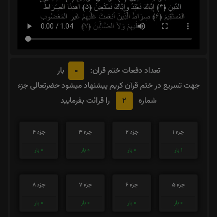
0
تعداد دفعات ختم قران:
بار
جهت تسریع در ختم قرآن کریم پیشنهاد میشود حضرتعالی جزء
2
شماره
را قرائت بفرمایید
جزء 1
جزء 2
جزء 3
جزء 4
1
بار
0
بار
0
بار
0
بار
جزء 5
جزء 6
جزء 7
جزء 8
0
بار
0
بار
0
بار
0
بار