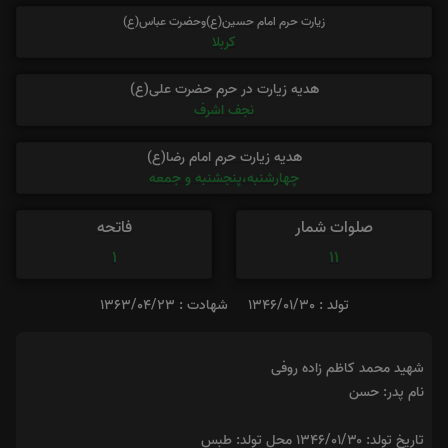
زیارت حرم امام حسین(ع)وحضرت عباس(ع)
کربلا
هدیه زیارت در حرم حضرت علی(ع)
نجف اشرف
هدیه زیارت حرم امام رضا(ع)
چهارشنبه،پنجشنبه و جمعه
صلوات شمار
فاتحه
1
11
تولد : 1346/01/30
شهادت : 1363/04/23
شهید محمد کاظم زاده روفی
نام پدر: حسن
تاریخ تولد: ۱۳۴۶/۰۱/۳۰ محل تولد: طبس