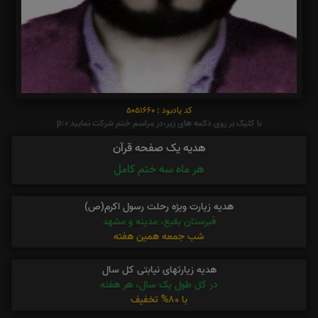
کد یادبود : 5051660
با کلیک بر روی دکمه های زیر،در مراسم ختم شرکت نمایید p:0
هدیه یک صفحه قرآن
هر ماه سه ختم کامل
هدیه زیارت ویژه رحلت رسول اکرم(ص)
قبرستان بقیع، مدینه و مشهد
شب جمعه همین هفته
هدیه زیارتهای نیابتی کل سال
در کل طول یک سال، هر هفته
با 80% تخفیف