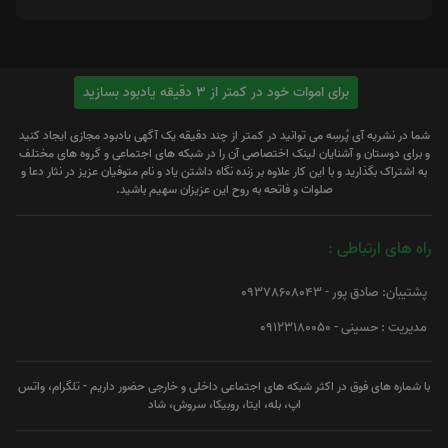
برای اموات خود در کمتر از 3 دقیقه یادبود بسازید
شما در نشریه آی پُرسِه می توانید در کمتر از چند دقیقه یک آگهی یادبود مجازی ایجاد کنید
و برای دوستان و آشنایان لینک اختصاصی آن را در شبکه های اجتماعی و گروه های مختلف
به اشتراک بگذارید و با این کار علاوه بر زنده نگاه داشتن یاد و نام متوفیان عزیز در نثار دعا و
صلوات و فاتحه به روح این عزیزان سهیم باشید.
راه های ارتباطی :
پشتیبان: صادق پور - 09378608043
مدیریت : حسینی - 09123180050
با شماره های فوق در اکثر شبکه های اجتماعی داخلی و خارجی حضور داریم - تلگرام، واتس
اپ، بله، ایتا، روبیکا، سروش، شاد