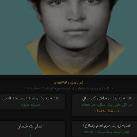
کد یادبود : 5051694
با کلیک بر روی دکمه های زیر،در مراسم ختم شرکت نمایید p:0
هدیه زیارتهای نیابتی کل سال
هدیه زیارت و نماز در مسجد النبی
در کل طول یک سال، هر هفته
مدینه منوره
با 80% تخفیف
هدیه زیارت حرم امام رضا(ع)
صلوات شمار
چهارشنبه،پنجشنبه و جمعه
1