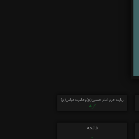
زیارت حرم امام حسین(ع)وحضرت عباس(ع)
کربلا
فاتحه
0