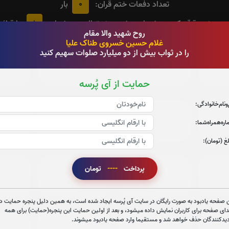
0
تعداد دفعات ختم قران:
بار
1
 در ختم قرآن کریم پیشنهاد میشود حضرتعالی جزء شماره
را قرائ
روح شهید والا مقام
غلام حسین خسروی طناک علیا
را در ثواب بیش از دو میلیارد صلوات سهیم کنید
جزء 3
جزء 4
ج
0
بار
0
بار
حمایت از آی پُرسه
‌و‌نام‌خانوادگی:
جزء 9
جزء 10
ج
ره‌همراه‌شما:
0
بار
0
بار
غ (تومان):
پرداخت
----
تومان
جزء 15
جزء 16
جز
0
بار
0
بار
 صفحه یادبود به صورت رایگان در سایت آی پُرسه ایجاد شده است، به همین دلیل پنجره حمایت در
دای صفحه برای کاربران نمایش داده میشود، و بعد از اولین حمایت این پنجره(حمایت) برای همه
دیدکنندگان حذف خواهد شد و مستقیما وارد صفحه یادبود میشوند.
جزء 21
جزء 22
جز