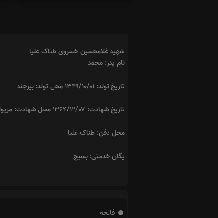
شهید غلامحسین خسروی طناک علیا
نام پدر: محمد
تاریخ تولد: ۱۳۴۹/۱۰/۰۱ محل تولد: بیرجند
تاریخ شهادت: ۱۳۶۴/۱۲/۰۷ محل شهادت: مریوان
محل دفن: طناک علیا
یگان خدمتی: بسیج
فاتحه