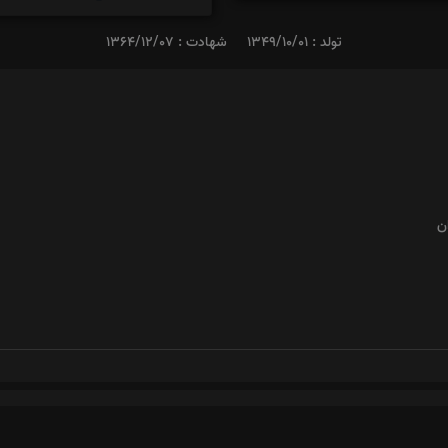
تولد : 1349/10/01
شهادت : 1364/12/07