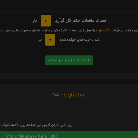
0
تعداد دفعات ختم کل قرآن:
بار
یک حزب
وی دکمه زیر قرائت
را تقبل کنید. بعد از کلیک کردن سامانه شماره و صوت اولین حزب خ
0
تعداد حزب های خوانده شده:
بار
قرائت یک حزب را تقبل میکنم
تعداد بازدید : 115
برای کپی کردن آدرس این صفحه روی دکمه کلیک نم
https://iPorse.ir/5061390