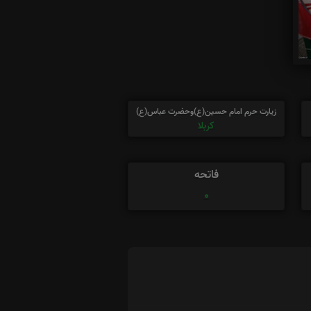
زیارت حرم امام حسین(ع)وحضرت عباس(ع)
کربلا
فاتحه
0