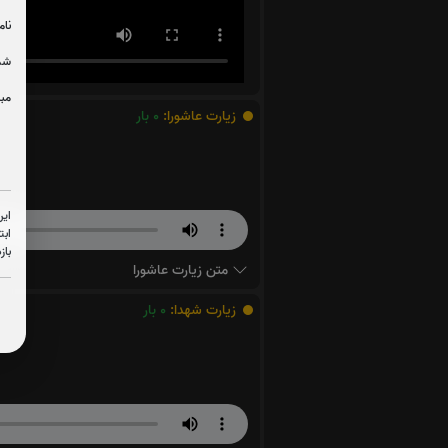
نام
شما
مبل
زیارت عاشورا:
0
بار
این
ابت
باز
متن زیارت عاشورا
زیارت شهدا:
0
بار