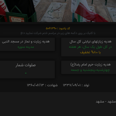
کد یادبود : 5061390
با کلیک بر روی دکمه های زیر،در مراسم ختم شرکت نمایید p:0
هدیه زیارتهای نیابتی کل سال
هدیه زیارت و نماز در مسجد النبی
در کل طول یک سال، هر هفته
مدینه منوره
با 80% تخفیف
هدیه زیارت حرم امام رضا(ع)
صلوات شمار
چهارشنبه،پنجشنبه و جمعه
0
تولد : 1337/09/01
شهادت : 1360/06/13
 مشهد - مشهد