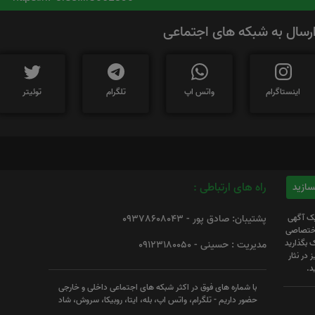
رسال به شبکه های اجتماعی
اینستاگرام
واتس اپ
تلگرام
توئیتر
راه های ارتباطی :
یک آگهی
پشتیبان: صادق پور - 09378608043
 اختصاصی
 بگذارید
مدیریت : حسینی - 09123180050
 در نثار
د.
با شماره های فوق در اکثر شبکه های اجتماعی داخلی و خارجی
حضور داریم - تلگرام، واتس اپ، بله، ایتا، روبیکا، سروش، شاد