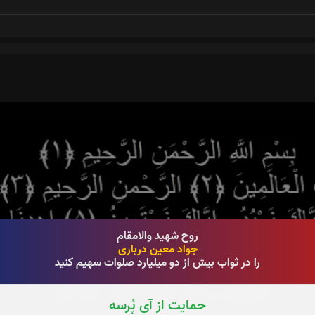
روح شهید والامقام
جواد معین درباری
را در ثواب بیش از دو میلیارد صلوات سهیم کنید
حمایت از آی پُرسه