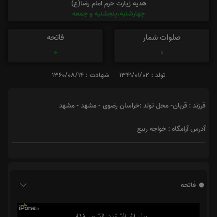
هدیه زیارت حرم امام رضا(ع)
چهارشنبه،پنجشنبه و جمعه
صلوات شمار
فاتحه
0
0
تولد : 1341/01/02
شهادت : 1360/08/14
فرزند : قربان- محل تولد :خراسان رضوی - مشهد - مشهد
آدرس آرامگاه : خواجه ربیع
فاتحه