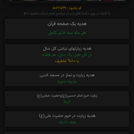
کد یادبود : 5062599
با کلیک بر روی دکمه های زیر،در مراسم ختم شرکت نمایید p:0
هدیه یک صفحه قرآن
هر ماه سه ختم کامل
هدیه زیارتهای نیابتی کل سال
در کل طول یک سال، هر هفته
با 80% تخفیف
هدیه زیارت و نماز در مسجد النبی
مدینه منوره
زیارت حرم امام حسین(ع)وحضرت عباس(ع)
کربلا
هدیه زیارت در حرم حضرت علی(ع)
نجف اشرف