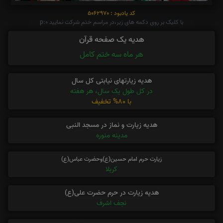
کد یادبود : 5062970
با کلیک بر روی دکمه های زیر،در مراسم ختم شرکت نمایید p:0
هدیه یک صفحه قرآن
هر ماه سه ختم کامل
هدیه زیارتهای نیابتی کل سال
در کل طول یک سال، هر هفته
با 80% تخفیف
هدیه زیارت و نماز در مسجد النبی
مدینه منوره
زیارت حرم امام حسین(ع)وحضرت عباس(ع)
کربلا
هدیه زیارت در حرم حضرت علی(ع)
نجف اشرف