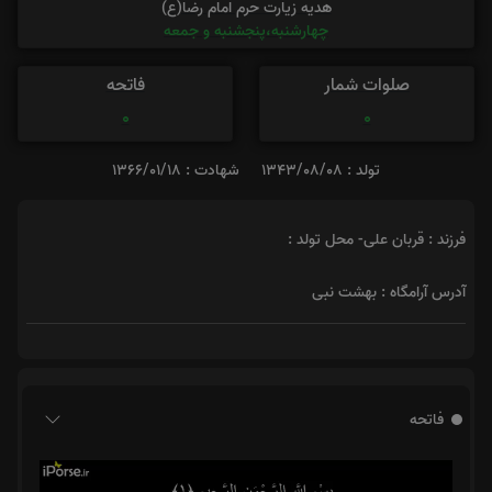
هدیه زیارت حرم امام رضا(ع)
چهارشنبه،پنجشنبه و جمعه
صلوات شمار
فاتحه
0
0
تولد : 1343/08/08
شهادت : 1366/01/18
فرزند : قربان علی- محل تولد :
آدرس آرامگاه : بهشت نبی
فاتحه