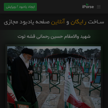
ایجاد یادبود / ویرایش
شهید والامقام حسین رحمانی قشه توت