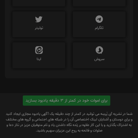
تلگرام
توئیتر
سروش
ایتا
برای اموات خود در کمتر از 3 دقیقه یادبود بسازید
شما در نشریه آی پُرسِه می توانید در کمتر از چند دقیقه یک آگهی یادبود مجازی ایجاد کنید
و برای دوستان و آشنایان لینک اختصاصی آن را در شبکه های اجتماعی و گروه های مختلف
به اشتراک بگذارید و با این کار علاوه بر زنده نگاه داشتن یاد و نام متوفیان عزیز در نثار دعا و
صلوات و فاتحه به روح این عزیزان سهیم باشید.