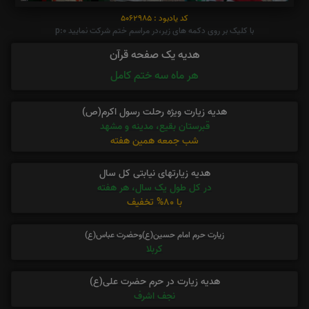
کد یادبود : 5062985
با کلیک بر روی دکمه های زیر،در مراسم ختم شرکت نمایید p:0
هدیه یک صفحه قرآن
هر ماه سه ختم کامل
هدیه زیارت ویژه رحلت رسول اکرم(ص)
قبرستان بقیع، مدینه و مشهد
شب جمعه همین هفته
هدیه زیارتهای نیابتی کل سال
در کل طول یک سال، هر هفته
با 80% تخفیف
زیارت حرم امام حسین(ع)وحضرت عباس(ع)
کربلا
هدیه زیارت در حرم حضرت علی(ع)
نجف اشرف