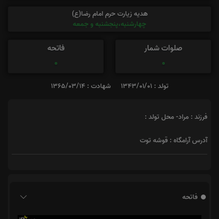
هدیه زیارت حرم امام رضا(ع)
چهارشنبه،پنجشنبه و جمعه
صلوات شمار
فاتحه
0
0
تولد : 1343/01/01
شهادت : 1365/03/14
فرزند : مراد- محل تولد :
آدرس آرامگاه : قوشه توت
فاتحه