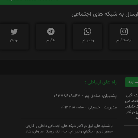
رسال به شبکه های اجتماعی
اینستاگرام
واتس اپ
تلگرام
توئیتر
راه های ارتباطی :
یک آگهی
پشتیبان: صادق پور - 09378608043
 اختصاصی
 بگذارید
مدیریت : حسینی - 09123180050
 در نثار
د.
با شماره های فوق در اکثر شبکه های اجتماعی داخلی و خارجی
حضور داریم - تلگرام، واتس اپ، بله، ایتا، روبیکا، سروش، شاد