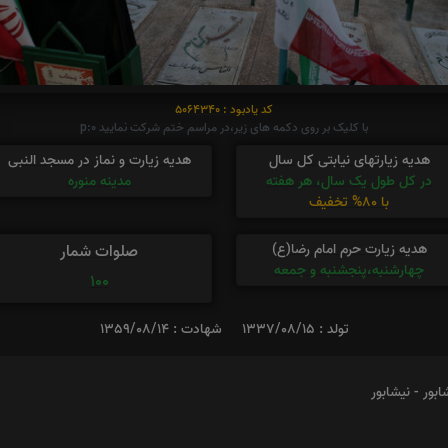
کد یادبود : 5064340
با کلیک بر روی دکمه های زیر،در مراسم ختم شرکت نمایید p:0
هدیه زیارتهای نیابتی کل سال
هدیه زیارت و نماز در مسجد النبی
در کل طول یک سال، هر هفته
مدینه منوره
با 80% تخفیف
هدیه زیارت حرم امام رضا(ع)
صلوات شمار
چهارشنبه،پنجشنبه و جمعه
100
تولد : 1337/08/15
شهادت : 1359/08/14
بور - نیشابور