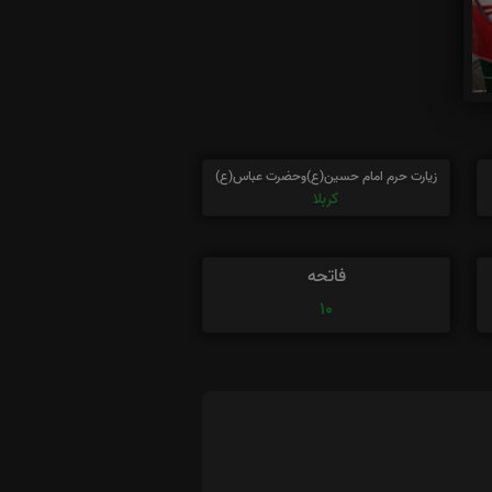
زیارت حرم امام حسین(ع)وحضرت عباس(ع)
کربلا
فاتحه
10