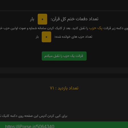
0
تعداد دفعات ختم کل قرآن:
بار
یک حزب
وی دکمه زیر قرائت
را تقبل کنید. بعد از کلیک کردن سامانه شماره و صوت اولین حزب خ
0
تعداد حزب های خوانده شده:
بار
قرائت یک حزب را تقبل میکنم
تعداد بازدید : 71
برای کپی کردن آدرس این صفحه روی دکمه کلیک نم
https://iPorse.ir/5064340