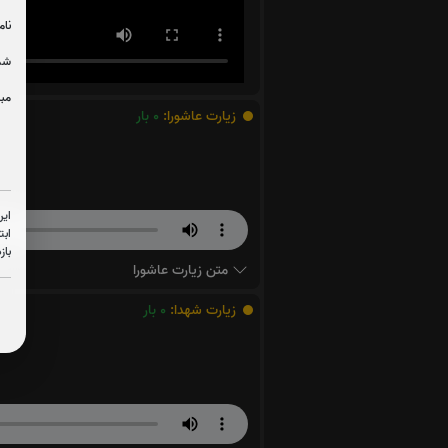
نام
شما
مبل
زیارت عاشورا:
0
بار
این
ابت
باز
متن زیارت عاشورا
زیارت شهدا:
0
بار