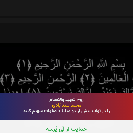
روح شهید والامقام
محمد سیدآبادی
را در ثواب بیش از دو میلیارد صلوات سهیم کنید
حمایت از آی پُرسه