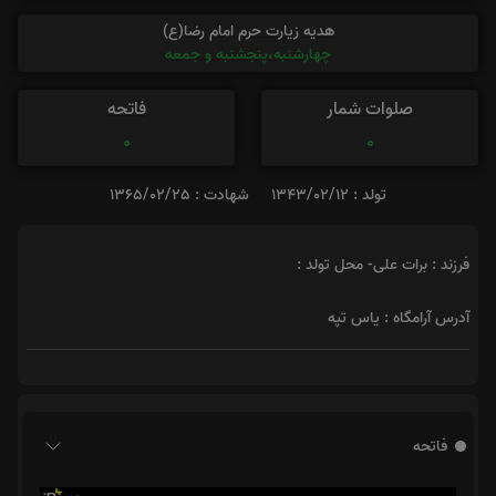
هدیه زیارت حرم امام رضا(ع)
چهارشنبه،پنجشنبه و جمعه
صلوات شمار
فاتحه
0
0
تولد : 1343/02/12
شهادت : 1365/02/25
فرزند : برات علی- محل تولد :
آدرس آرامگاه : یاس تپه
فاتحه