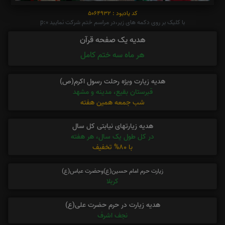
کد یادبود : 5064932
با کلیک بر روی دکمه های زیر،در مراسم ختم شرکت نمایید p:0
هدیه یک صفحه قرآن
هر ماه سه ختم کامل
هدیه زیارت ویژه رحلت رسول اکرم(ص)
قبرستان بقیع، مدینه و مشهد
شب جمعه همین هفته
هدیه زیارتهای نیابتی کل سال
در کل طول یک سال، هر هفته
با 80% تخفیف
زیارت حرم امام حسین(ع)وحضرت عباس(ع)
کربلا
هدیه زیارت در حرم حضرت علی(ع)
نجف اشرف