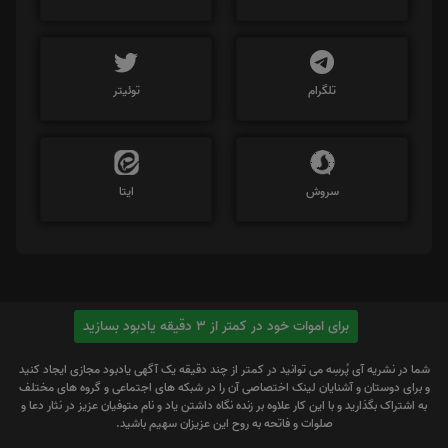
تلگرام
توئیتر
سروش
ایتا
برای اموات خود در کمتر از 3 دقیقه یادبود بسازید
شما در نشریه آی پُرسِه می توانید در کمتر از چند دقیقه یک آگهی یادبود مجازی ایجاد کنید
و برای دوستان و آشنایان لینک اختصاصی آن را در شبکه های اجتماعی و گروه های مختلف
به اشتراک بگذارید و با این کار علاوه بر زنده نگاه داشتن یاد و نام متوفیان عزیز در نثار دعا و
صلوات و فاتحه به روح این عزیزان سهیم باشید.