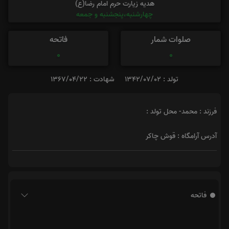
هدیه زیارت حرم امام رضا(ع)
چهارشنبه،پنجشنبه و جمعه
صلوات شمار
فاتحه
0
0
تولد : 1342/07/02
شهادت : 1367/04/22
فرزند : محمد- محل تولد :
آدرس آرامگاه : قوش چاکر
فاتحه