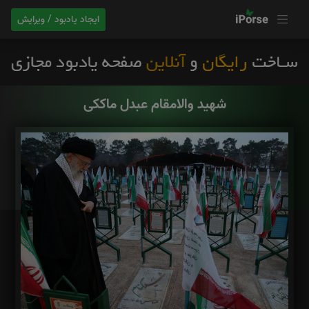
ایجاد یادبود / ویرایش
شهید والامقام عبدل ماککی