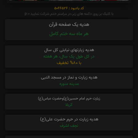
کد یادبود : 5066526
با کلیک بر روی دکمه های زیر،در مراسم ختم شرکت نمایید p:0
هدیه یک صفحه قرآن
هر ماه سه ختم کامل
هدیه زیارتهای نیابتی کل سال
در کل طول یک سال، هر هفته
با 80% تخفیف
هدیه زیارت و نماز در مسجد النبی
مدینه منوره
زیارت حرم امام حسین(ع)وحضرت عباس(ع)
کربلا
هدیه زیارت در حرم حضرت علی(ع)
نجف اشرف