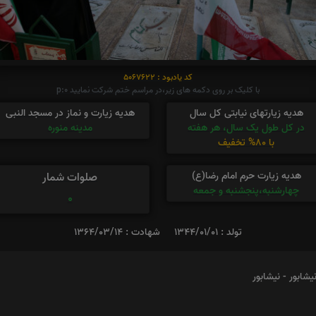
کد یادبود : 5067622
با کلیک بر روی دکمه های زیر،در مراسم ختم شرکت نمایید p:0
هدیه زیارتهای نیابتی کل سال
هدیه زیارت و نماز در مسجد النبی
در کل طول یک سال، هر هفته
مدینه منوره
با 80% تخفیف
هدیه زیارت حرم امام رضا(ع)
صلوات شمار
چهارشنبه،پنجشنبه و جمعه
0
تولد : 1344/01/01
شهادت : 1364/03/14
شابور - نیشابور