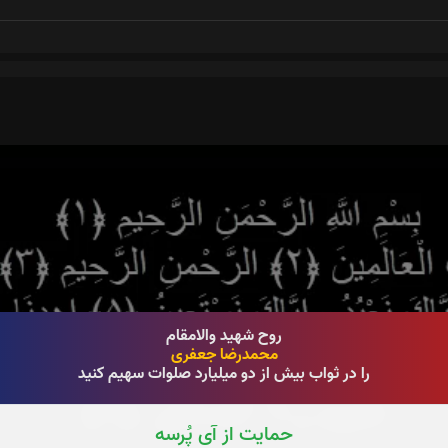
روح شهید والامقام
محمدرضا جعفری
را در ثواب بیش از دو میلیارد صلوات سهیم کنید
حمایت از آی پُرسه