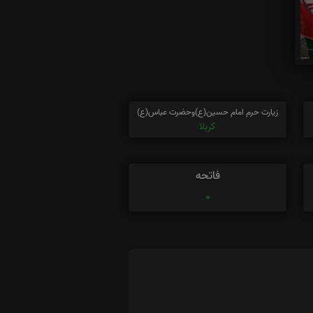
زیارت حرم امام حسین(ع)وحضرت عباس(ع)
کربلا
فاتحه
0