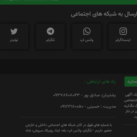
رسال به شبکه های اجتماعی
اینستاگرام
واتس اپ
تلگرام
توئیتر
راه های ارتباطی :
یک آگهی
پشتیبان: صادق پور - 09378608043
 اختصاصی
 بگذارید
مدیریت : حسینی - 09123180050
 در نثار
د.
با شماره های فوق در اکثر شبکه های اجتماعی داخلی و خارجی
حضور داریم - تلگرام، واتس اپ، بله، ایتا، روبیکا، سروش، شاد