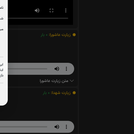
نام
شما
مبل
زیارت عاشورا:
0
بار
این
ابت
باز
متن زیارت عاشورا
زیارت شهدا:
0
بار