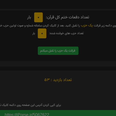
0
تعداد دفعات ختم کل قرآن:
بار
یک حزب
وی دکمه زیر قرائت
را تقبل کنید. بعد از کلیک کردن سامانه شماره و صوت اولین حزب خ
0
تعداد حزب های خوانده شده:
بار
قرائت یک حزب را تقبل میکنم
تعداد بازدید : 53
برای کپی کردن آدرس این صفحه روی دکمه کلیک نم
https://iPorse.ir/5067622