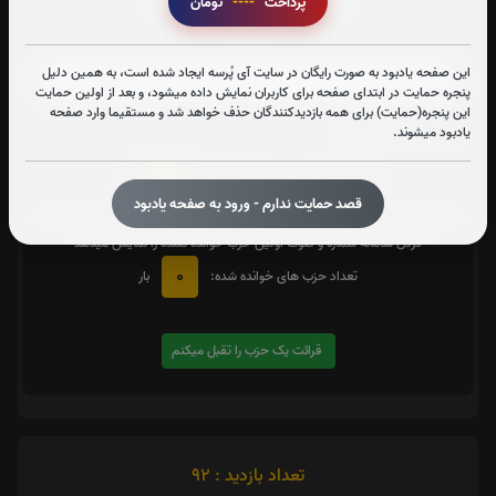
پرداخت
----
تومان
زیارت شهدا
این صفحه یادبود به صورت رایگان در سایت آی پُرسه ایجاد شده است، به همین دلیل
پنجره حمایت در ابتدای صفحه برای کاربران نمایش داده میشود، و بعد از اولین حمایت
این پنجره(حمایت) برای همه بازدیدکنندگان حذف خواهد شد و مستقیما وارد صفحه
متن زیارت شهدا
یادبود میشوند.
0
تعداد دفعات ختم کل قرآن:
بار
قصد حمایت ندارم - ورود به صفحه یادبود
یک حزب
در صورت تمایل با کلیک بر روی دکمه زیر قرائت
را تقبل کنید. بعد از کلیک
کردن سامانه شماره و صوت اولین حزب خوانده نشده را نمایش میدهد
0
تعداد حزب های خوانده شده:
بار
قرائت یک حزب را تقبل میکنم
تعداد بازدید : 92