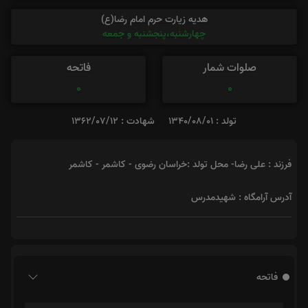
هدیه زیارت حرم امام رضا(ع)
چهارشنبه،پنجشنبه و جمعه
صلوات شمار
فاتحه
0
0
تولد : 1340/08/01
شهادت : 1362/07/12
فرزند : علی رضا- محل تولد :خراسان رضوی - کاشمر - کاشمر
آدرس آرامگاه : شهیدمدرس
فاتحه