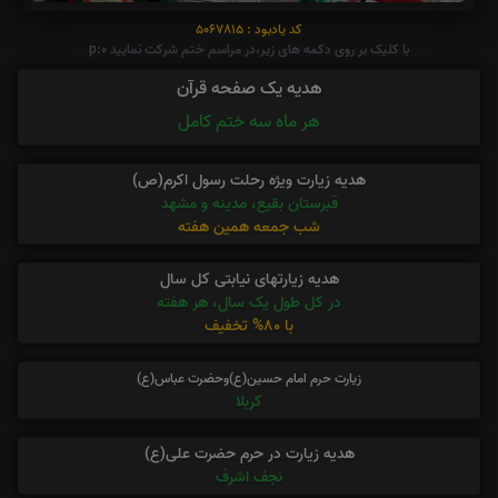
کد یادبود : 5067815
با کلیک بر روی دکمه های زیر،در مراسم ختم شرکت نمایید p:0
هدیه یک صفحه قرآن
هر ماه سه ختم کامل
هدیه زیارت ویژه رحلت رسول اکرم(ص)
قبرستان بقیع، مدینه و مشهد
شب جمعه همین هفته
هدیه زیارتهای نیابتی کل سال
در کل طول یک سال، هر هفته
با 80% تخفیف
زیارت حرم امام حسین(ع)وحضرت عباس(ع)
کربلا
هدیه زیارت در حرم حضرت علی(ع)
نجف اشرف