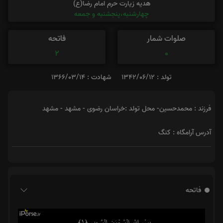
هدیه زیارت حرم امام رضا(ع)
چهارشنبه،پنجشنبه و جمعه
صلوات شمار
فاتحه
2
0
تولد : 1342/06/12
شهادت : 1366/03/14
فرزند : محمدحسین- محل تولد :خراسان رضوی - مشهد - مشهد
آدرس آرامگاه : کنگ
فاتحه