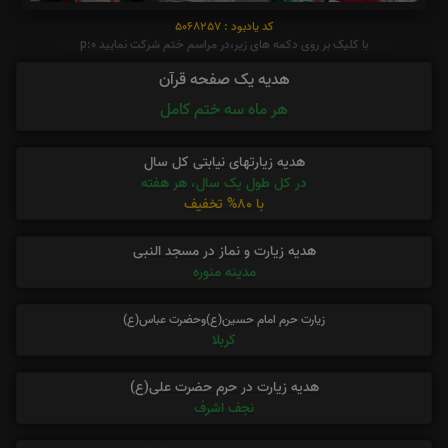
کد یادبود : 5068257
با کلیک بر روی دکمه های زیر،در مراسم ختم شرکت نمایید p:0
هدیه یک صفحه قرآن
هر ماه سه ختم کامل
هدیه زیارتهای نیابتی کل سال
در کل طول یک سال، هر هفته
با 80% تخفیف
هدیه زیارت و نماز در مسجد النبی
مدینه منوره
زیارت حرم امام حسین(ع)وحضرت عباس(ع)
کربلا
هدیه زیارت در حرم حضرت علی(ع)
نجف اشرف