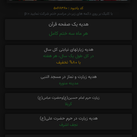
کد یادبود : 5068380
با کلیک بر روی دکمه های زیر،در مراسم ختم شرکت نمایید p:0
هدیه یک صفحه قرآن
هر ماه سه ختم کامل
هدیه زیارتهای نیابتی کل سال
در کل طول یک سال، هر هفته
با 80% تخفیف
هدیه زیارت و نماز در مسجد النبی
مدینه منوره
زیارت حرم امام حسین(ع)وحضرت عباس(ع)
کربلا
هدیه زیارت در حرم حضرت علی(ع)
نجف اشرف