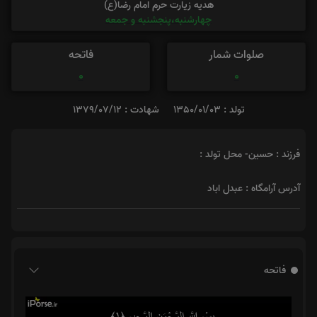
هدیه زیارت حرم امام رضا(ع)
چهارشنبه،پنجشنبه و جمعه
صلوات شمار
فاتحه
0
0
تولد : 1350/01/03
شهادت : 1379/07/12
فرزند : حسین- محل تولد :
آدرس آرامگاه : عبدل اباد
فاتحه