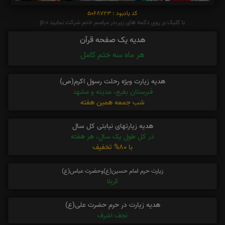
کد یادبود : 5068723
با کلیک بر روی دکمه های زیر،در مراسم ختم شرکت نمایید p:0
هدیه یک صفحه قرآن
هر ماه سه ختم کامل
هدیه زیارت ویژه رحلت رسول اکرم(ص)
قبرستان بقیع، مدینه و مشهد
شب جمعه همین هفته
هدیه زیارتهای نیابتی کل سال
در کل طول یک سال، هر هفته
با 80% تخفیف
زیارت حرم امام حسین(ع)وحضرت عباس(ع)
کربلا
هدیه زیارت در حرم حضرت علی(ع)
نجف اشرف