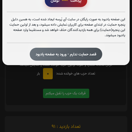
پرداخت
----
تومان
زیارت شهدا
این صفحه یادبود به صورت رایگان در سایت آی پُرسه ایجاد شده است، به همین دلیل
پنجره حمایت در ابتدای صفحه برای کاربران نمایش داده میشود، و بعد از اولین حمایت
این پنجره(حمایت) برای همه بازدیدکنندگان حذف خواهد شد و مستقیما وارد صفحه
متن زیارت شهدا
یادبود میشوند.
0
تعداد دفعات ختم کل قرآن:
بار
قصد حمایت ندارم - ورود به صفحه یادبود
یک حزب
در صورت تمایل با کلیک بر روی دکمه زیر قرائت
را تقبل کنید. بعد از کلیک
کردن سامانه شماره و صوت اولین حزب خوانده نشده را نمایش میدهد
0
تعداد حزب های خوانده شده:
بار
قرائت یک حزب را تقبل میکنم
تعداد بازدید : 91