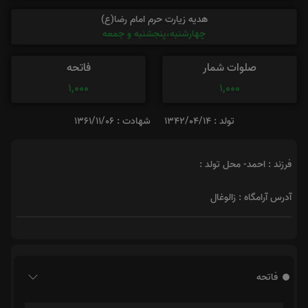
هدیه زیارت حرم امام رضا(ع)
چهارشنبه،پنجشنبه و جمعه
صلوات شمار
فاتحه
1,000
1,000
تولد : 1342/04/14
شهادت : 1361/11/06
فرزند : احمد- محل تولد :
آدرس آرامگاه : زالوغال
فاتحه