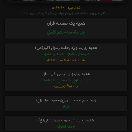
کد یادبود : 5069062
با کلیک بر روی دکمه های زیر،در مراسم ختم شرکت نمایید p:0
هدیه یک صفحه قرآن
هر ماه سه ختم کامل
هدیه زیارت ویژه رحلت رسول اکرم(ص)
قبرستان بقیع، مدینه و مشهد
شب جمعه همین هفته
هدیه زیارتهای نیابتی کل سال
در کل طول یک سال، هر هفته
با 80% تخفیف
زیارت حرم امام حسین(ع)وحضرت عباس(ع)
کربلا
هدیه زیارت در حرم حضرت علی(ع)
نجف اشرف