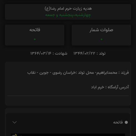
هدیه زیارت حرم امام رضا(ع)
چهارشنبه،پنجشنبه و جمعه
صلوات شمار
فاتحه
0
0
تولد : 1344/02/22
شهادت : 1364/03/14
فرزند : محمدابراهیم- محل تولد :خراسان رضوی - جوین - نقاب
آدرس آرامگاه : خرم اباد
فاتحه