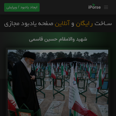
ایجاد یادبود / ویرایش
شهید والامقام حسین قاسمی