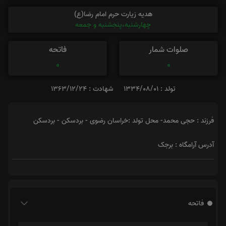
هدیه زیارت حرم امام رضا(ع)
چهارشنبه،پنجشنبه و جمعه
صلوات شمار
فاتحه
0
0
تولد : 1334/08/01
شهادت : 1363/12/24
فرزند : حجی محمد- محل تولد :خراسان رضوی - بردسکن - بردسکن
آدرس آرامگاه : برجک
فاتحه