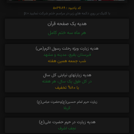
کد یادبود : 5069189
با کلیک بر روی دکمه های زیر،در مراسم ختم شرکت نمایید p:0
هدیه یک صفحه قرآن
هر ماه سه ختم کامل
هدیه زیارت ویژه رحلت رسول اکرم(ص)
قبرستان بقیع، مدینه و مشهد
شب جمعه همین هفته
هدیه زیارتهای نیابتی کل سال
در کل طول یک سال، هر هفته
با 80% تخفیف
زیارت حرم امام حسین(ع)وحضرت عباس(ع)
کربلا
هدیه زیارت در حرم حضرت علی(ع)
نجف اشرف