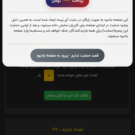
پرداخت
----
تومان
زیارت شهدا
این صفحه یادبود به صورت رایگان در سایت آی پُرسه ایجاد شده است، به همین دلیل
پنجره حمایت در ابتدای صفحه برای کاربران نمایش داده میشود، و بعد از اولین حمایت
این پنجره(حمایت) برای همه بازدیدکنندگان حذف خواهد شد و مستقیما وارد صفحه
متن زیارت شهدا
یادبود میشوند.
0
تعداد دفعات ختم کل قرآن:
بار
قصد حمایت ندارم - ورود به صفحه یادبود
یک حزب
در صورت تمایل با کلیک بر روی دکمه زیر قرائت
را تقبل کنید. بعد از کلیک
کردن سامانه شماره و صوت اولین حزب خوانده نشده را نمایش میدهد
0
تعداد حزب های خوانده شده:
بار
قرائت یک حزب را تقبل میکنم
تعداد بازدید : 79