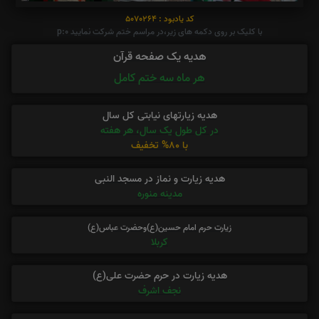
کد یادبود : 5070264
با کلیک بر روی دکمه های زیر،در مراسم ختم شرکت نمایید p:0
هدیه یک صفحه قرآن
هر ماه سه ختم کامل
هدیه زیارتهای نیابتی کل سال
در کل طول یک سال، هر هفته
با 80% تخفیف
هدیه زیارت و نماز در مسجد النبی
مدینه منوره
زیارت حرم امام حسین(ع)وحضرت عباس(ع)
کربلا
هدیه زیارت در حرم حضرت علی(ع)
نجف اشرف