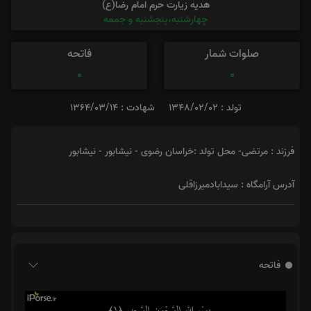
هدیه زیارت حرم امام رضا(ع)
چهارشنبه،پنجشنبه و جمعه
صلوات شمار
فاتحه
0
0
تولد : 1348/02/02
شهادت : 1364/03/14
فرزند : مرتضی- محل تولد :خراسان رضوی - نیشابور - نیشابور
آدرس آرامگاه : سیدابادمیرزاقلی
فاتحه