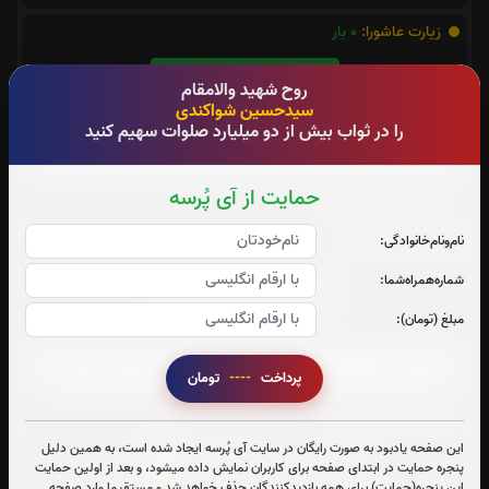
روح شهید والامقام
سیدحسین شواکندی
را در ثواب بیش از دو میلیارد صلوات سهیم کنید
زیارت عاشورا:
0
بار
حمایت از آی پُرسه
قرائت زیارت عاشورا را تقبل میکنم
نام‌و‌نام‌خانوادگی:
صوت زیارت عاشورا - فانی
شماره‌همراه‌شما:
مبلغ (تومان):
متن زیارت عاشورا
پرداخت
----
تومان
زیارت شهدا:
0
بار
قرائت زیارت شهدا را تقبل میکنم
این صفحه یادبود به صورت رایگان در سایت آی پُرسه ایجاد شده است، به همین دلیل
پنجره حمایت در ابتدای صفحه برای کاربران نمایش داده میشود، و بعد از اولین حمایت
زیارت شهدا
این پنجره(حمایت) برای همه بازدیدکنندگان حذف خواهد شد و مستقیما وارد صفحه