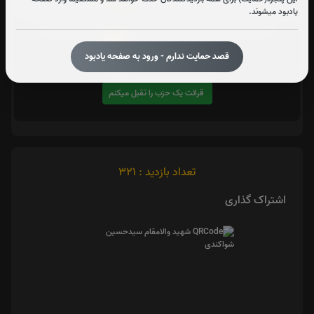
یادبود میشوند.
متن زیارت شهدا
قصد حمایت ندارم - ورود به صفحه یادبود
0
تعداد دفعات ختم کل قرآن:
بار
یک حزب
در صورت تمایل با کلیک بر روی دکمه زیر قرائت
را تقبل کنید. بعد از کلیک
کردن سامانه شماره و صوت اولین حزب خوانده نشده را نمایش میدهد
0
تعداد حزب های خوانده شده:
بار
قرائت یک حزب را تقبل میکنم
تعداد بازدید : 321
اشتراک گذاری