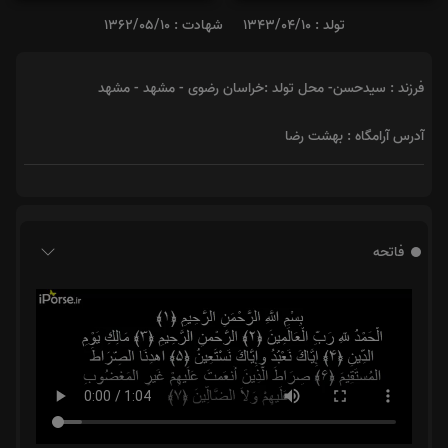
هدیه زیارت حرم امام رضا(ع)
چهارشنبه،پنجشنبه و جمعه
صلوات شمار
فاتحه
1,001
1,015
تولد : 1343/04/10
شهادت : 1362/05/10
فرزند : سیدحسن- محل تولد :خراسان رضوی - مشهد - مشهد
آدرس آرامگاه : بهشت رضا
فاتحه