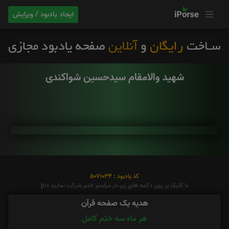
ایجاد یادبود / ویرایش
شهید والامقام سیدحسین شواکندی