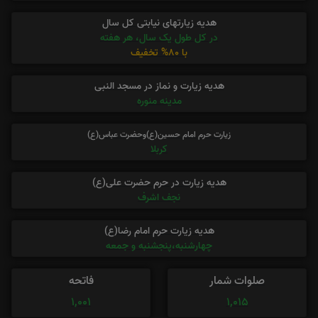
کد یادبود : 5071034
با کلیک بر روی دکمه های زیر،در مراسم ختم شرکت نمایید p:0
هدیه یک صفحه قرآن
هر ماه سه ختم کامل
هدیه زیارتهای نیابتی کل سال
در کل طول یک سال، هر هفته
با 80% تخفیف
هدیه زیارت و نماز در مسجد النبی
مدینه منوره
زیارت حرم امام حسین(ع)وحضرت عباس(ع)
کربلا
هدیه زیارت در حرم حضرت علی(ع)
نجف اشرف