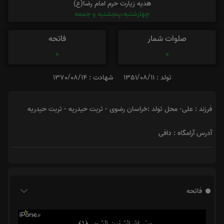
هدیه زیارت حرم امام رضا(ع)
چهارشنبه،پنجشنبه و جمعه
صلوات شمار
فاتحه
0
0
تولد : 1351/08/11
شهادت : 1370/08/14
فرزند : علی- محل تولد :خراسان رضوی - تربت حیدریه - تربت حیدریه
آدرس آرامگاه : دافی
فاتحه