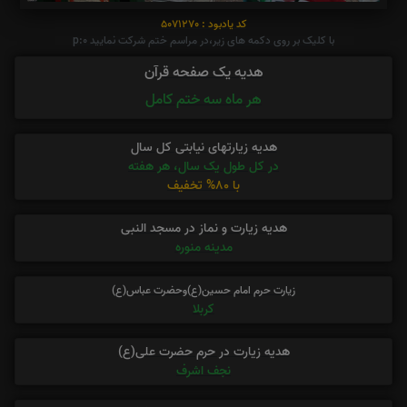
کد یادبود : 5071270
با کلیک بر روی دکمه های زیر،در مراسم ختم شرکت نمایید p:0
هدیه یک صفحه قرآن
هر ماه سه ختم کامل
هدیه زیارتهای نیابتی کل سال
در کل طول یک سال، هر هفته
با 80% تخفیف
هدیه زیارت و نماز در مسجد النبی
مدینه منوره
زیارت حرم امام حسین(ع)وحضرت عباس(ع)
کربلا
هدیه زیارت در حرم حضرت علی(ع)
نجف اشرف