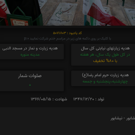
کد یادبود : 5071803
با کلیک بر روی دکمه های زیر،در مراسم ختم شرکت نمایید p:0
هدیه زیارتهای نیابتی کل سال
هدیه زیارت و نماز در مسجد النبی
در کل طول یک سال، هر هفته
مدینه منوره
با 80% تخفیف
هدیه زیارت حرم امام رضا(ع)
صلوات شمار
چهارشنبه،پنجشنبه و جمعه
0
تولد : 1347/12/20
شهادت : 1366/05/15
ابور - نیشابور