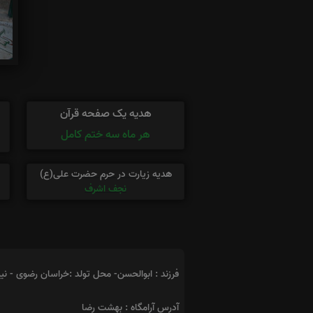
هدیه یک صفحه قرآن
هر ماه سه ختم کامل
هدیه زیارت در حرم حضرت علی(ع)
نجف اشرف
فرزند : ابوالحسن- محل تولد :خراسان رضوی - نیش
آدرس آرامگاه : بهشت رضا