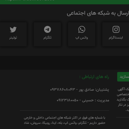
رسال به شبکه های اجتماعی
اینستاگرام
واتس اپ
تلگرام
توئیتر
راه های ارتباطی :
یک آگهی
پشتیبان: صادق پور - 09378608043
 اختصاصی
 بگذارید
مدیریت : حسینی - 09123180050
 در نثار
د.
با شماره های فوق در اکثر شبکه های اجتماعی داخلی و خارجی
حضور داریم - تلگرام، واتس اپ، بله، ایتا، روبیکا، سروش، شاد