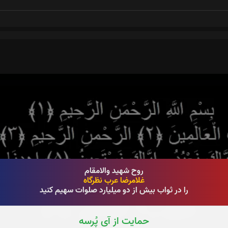
روح شهید والامقام
غلامرضا عرب نظرگاه
را در ثواب بیش از دو میلیارد صلوات سهیم کنید
حمایت از آی پُرسه