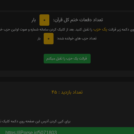
0
تعداد دفعات ختم کل قرآن:
بار
یک حزب
وی دکمه زیر قرائت
را تقبل کنید. بعد از کلیک کردن سامانه شماره و صوت اولین حزب خ
0
تعداد حزب های خوانده شده:
بار
قرائت یک حزب را تقبل میکنم
تعداد بازدید : 45
برای کپی کردن آدرس این صفحه روی دکمه کلیک نم
https://iPorse.ir/5071803