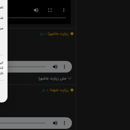
نام
شما
مبل
زیارت عاشورا:
0
بار
این
ابت
باز
متن زیارت عاشورا
زیارت شهدا:
0
بار