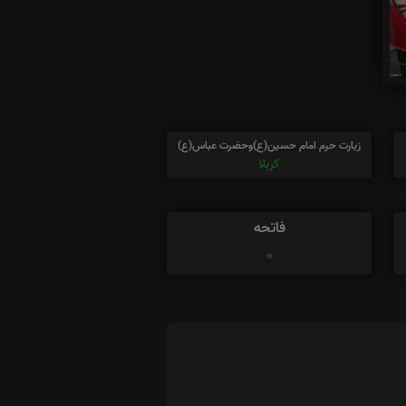
زیارت حرم امام حسین(ع)وحضرت عباس(ع)
کربلا
فاتحه
0