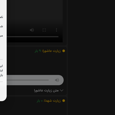
نام
شما
مبل
زیارت عاشورا:
9
بار
این
ابت
باز
متن زیارت عاشورا
زیارت شهدا:
0
بار