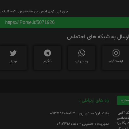
برای کپی کردن آدرس این صفحه روی دکمه کلیک نم
https://iPorse.ir/5071926
رسال به شبکه های اجتماعی
اینستاگرام
واتس اپ
تلگرام
توئیتر
راه های ارتباطی :
یک آگهی
پشتیبان: صادق پور - 09378608043
 اختصاصی
 بگذارید
مدیریت : حسینی - 09123180050
 در نثار