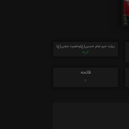
زیارت حرم امام حسین(ع)وحضرت عباس(ع)
کربلا
فاتحه
6