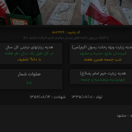
کد یادبود : 5071926
با کلیک بر روی دکمه های زیر،در مراسم ختم شرکت نمایید p:0
دیه زیارت ویژه رحلت رسول اکرم(ص)
هدیه زیارتهای نیابتی کل سال
قبرستان بقیع، مدینه و مشهد
در کل طول یک سال، هر هفته
شب جمعه همین هفته
با 80% تخفیف
هدیه زیارت حرم امام رضا(ع)
صلوات شمار
چهارشنبه،پنجشنبه و جمعه
88
تولد : 1335/07/01
شهادت : 1359/08/14
د - مشهد