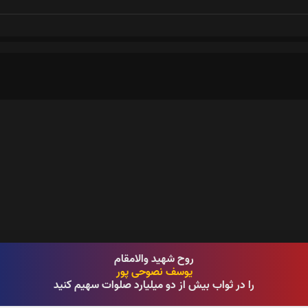
روح شهید والامقام
یوسف نصوحی پور
را در ثواب بیش از دو میلیارد صلوات سهیم کنید