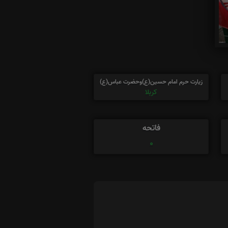
زیارت حرم امام حسین(ع)وحضرت عباس(ع)
کربلا
فاتحه
0