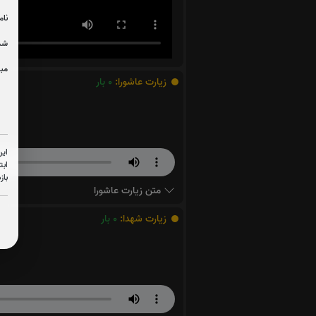
نام
شما
مبل
زیارت عاشورا:
0
بار
این
ابت
باز
متن زیارت عاشورا
زیارت شهدا:
0
بار