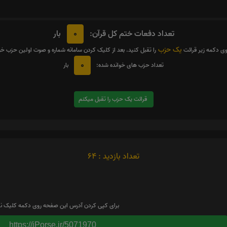
0
تعداد دفعات ختم کل قرآن:
بار
یک حزب
وی دکمه زیر قرائت
را تقبل کنید. بعد از کلیک کردن سامانه شماره و صوت اولین حزب خ
0
تعداد حزب های خوانده شده:
بار
قرائت یک حزب را تقبل میکنم
تعداد بازدید : 64
برای کپی کردن آدرس این صفحه روی دکمه کلیک نم
https://iPorse.ir/5071970