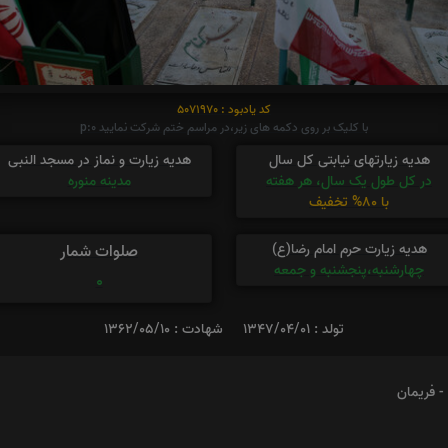
کد یادبود : 5071970
با کلیک بر روی دکمه های زیر،در مراسم ختم شرکت نمایید p:0
هدیه زیارتهای نیابتی کل سال
هدیه زیارت و نماز در مسجد النبی
در کل طول یک سال، هر هفته
مدینه منوره
با 80% تخفیف
هدیه زیارت حرم امام رضا(ع)
صلوات شمار
چهارشنبه،پنجشنبه و جمعه
0
تولد : 1347/04/01
شهادت : 1362/05/10
- فریمان