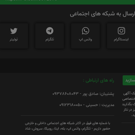
رسال به شبکه های اجتماعی
اینستاگرام
واتس اپ
تلگرام
توئیتر
راه های ارتباطی :
یک آگهی
پشتیبان: صادق پور - 09378608043
 اختصاصی
 بگذارید
مدیریت : حسینی - 09123180050
 در نثار
د.
با شماره های فوق در اکثر شبکه های اجتماعی داخلی و خارجی
حضور داریم - تلگرام، واتس اپ، بله، ایتا، روبیکا، سروش، شاد