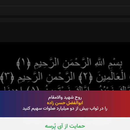
روح شهید والامقام
ابوالفضل حسن زاده
را در ثواب بیش از دو میلیارد صلوات سهیم کنید
حمایت از آی پُرسه