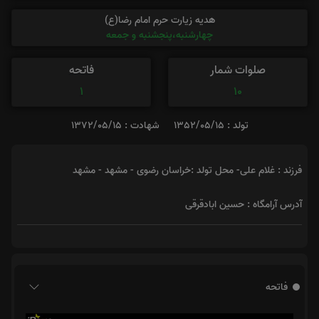
هدیه زیارت حرم امام رضا(ع)
چهارشنبه،پنجشنبه و جمعه
صلوات شمار
فاتحه
1
10
تولد : 1352/05/15
شهادت : 1372/05/15
فرزند : غلام علی- محل تولد :خراسان رضوی - مشهد - مشهد
آدرس آرامگاه : حسین ابادقرقی
فاتحه