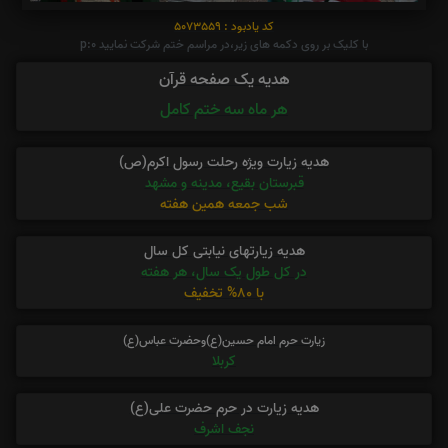
کد یادبود : 5073559
با کلیک بر روی دکمه های زیر،در مراسم ختم شرکت نمایید p:0
هدیه یک صفحه قرآن
هر ماه سه ختم کامل
هدیه زیارت ویژه رحلت رسول اکرم(ص)
قبرستان بقیع، مدینه و مشهد
شب جمعه همین هفته
هدیه زیارتهای نیابتی کل سال
در کل طول یک سال، هر هفته
با 80% تخفیف
زیارت حرم امام حسین(ع)وحضرت عباس(ع)
کربلا
هدیه زیارت در حرم حضرت علی(ع)
نجف اشرف