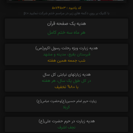
کد یادبود : 5074503
با کلیک بر روی دکمه های زیر،در مراسم ختم شرکت نمایید p:0
هدیه یک صفحه قرآن
هر ماه سه ختم کامل
هدیه زیارت ویژه رحلت رسول اکرم(ص)
قبرستان بقیع، مدینه و مشهد
شب جمعه همین هفته
هدیه زیارتهای نیابتی کل سال
در کل طول یک سال، هر هفته
با 80% تخفیف
زیارت حرم امام حسین(ع)وحضرت عباس(ع)
کربلا
هدیه زیارت در حرم حضرت علی(ع)
نجف اشرف