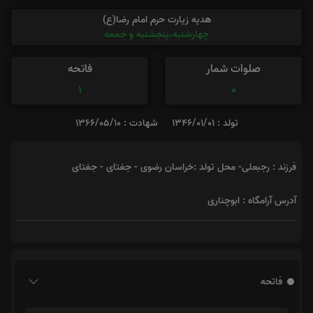
هدیه زیارت حرم امام رضا(ع)
چهارشنبه،پنجشنبه و جمعه
صلوات شمار
فاتحه
1
0
تولد : 1346/01/01
شهادت : 1366/05/10
فرزند : رجبعلی- محل تولد :خراسان رضوی - جغتای - جغتای
آدرس آرامگاه : ابوچناری
فاتحه