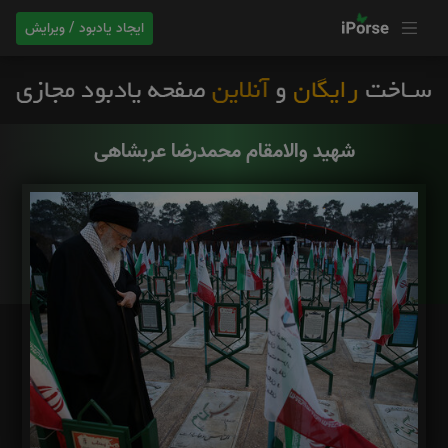
ایجاد یادبود / ویرایش
شهید والامقام محمدرضا عربشاهی