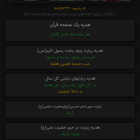
کد یادبود : 5075329
با کلیک بر روی دکمه های زیر،در مراسم ختم شرکت نمایید p:0
هدیه یک صفحه قرآن
هر ماه سه ختم کامل
هدیه زیارت ویژه رحلت رسول اکرم(ص)
قبرستان بقیع، مدینه و مشهد
شب جمعه همین هفته
هدیه زیارتهای نیابتی کل سال
در کل طول یک سال، هر هفته
با 80% تخفیف
زیارت حرم امام حسین(ع)وحضرت عباس(ع)
کربلا
هدیه زیارت در حرم حضرت علی(ع)
نجف اشرف