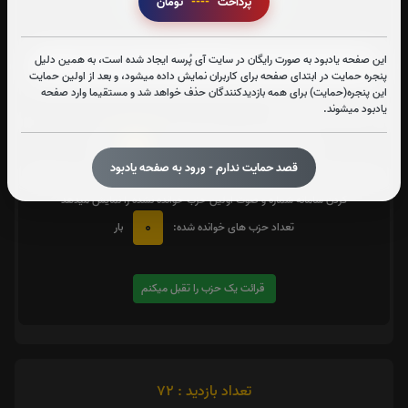
پرداخت
----
تومان
زیارت شهدا
این صفحه یادبود به صورت رایگان در سایت آی پُرسه ایجاد شده است، به همین دلیل
پنجره حمایت در ابتدای صفحه برای کاربران نمایش داده میشود، و بعد از اولین حمایت
این پنجره(حمایت) برای همه بازدیدکنندگان حذف خواهد شد و مستقیما وارد صفحه
متن زیارت شهدا
یادبود میشوند.
0
تعداد دفعات ختم کل قرآن:
بار
قصد حمایت ندارم - ورود به صفحه یادبود
یک حزب
در صورت تمایل با کلیک بر روی دکمه زیر قرائت
را تقبل کنید. بعد از کلیک
کردن سامانه شماره و صوت اولین حزب خوانده نشده را نمایش میدهد
0
تعداد حزب های خوانده شده:
بار
قرائت یک حزب را تقبل میکنم
تعداد بازدید : 72