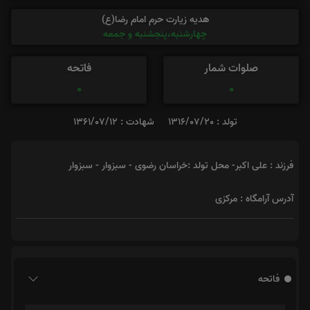
هدیه زیارت حرم امام رضا(ع)
چهارشنبه،پنجشنبه و جمعه
صلوات شمار
فاتحه
0
0
تولد : 1316/07/20
شهادت : 1361/07/12
فرزند : علی اکبر- محل تولد :خراسان رضوی - سبزوار - سبزوار
آدرس آرامگاه : مرکزی
فاتحه