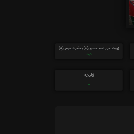
زیارت حرم امام حسین(ع)وحضرت عباس(ع)
کربلا
فاتحه
0