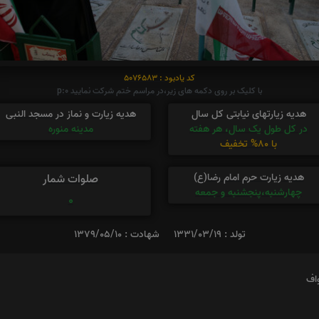
کد یادبود : 5076583
با کلیک بر روی دکمه های زیر،در مراسم ختم شرکت نمایید p:0
هدیه زیارتهای نیابتی کل سال
هدیه زیارت و نماز در مسجد النبی
در کل طول یک سال، هر هفته
مدینه منوره
با 80% تخفیف
هدیه زیارت حرم امام رضا(ع)
صلوات شمار
چهارشنبه،پنجشنبه و جمعه
0
تولد : 1331/03/19
شهادت : 1379/05/10
اف