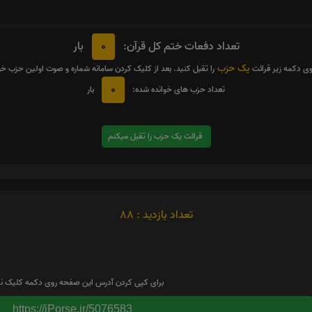
0
تعداد دفعات ختم کل قرآن:
بار
یک حزب
وی دکمه زیر قرائت
را تقبل کنید. بعد از کلیک کردن سامانه شماره و صوت اولین حزب خ
0
تعداد حزب های خوانده شده:
بار
قرائت یک حزب را تقبل میکنم
تعداد بازدید : 88
برای کپی کردن آدرس این صفحه روی دکمه کلیک نم
https://iPorse.ir/5076583