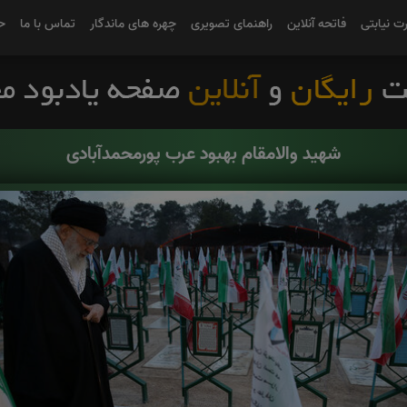
رت نیابتی
فاتحه آنلاین
راهنمای تصویری
چهره های ماندگار
تماس با ما
ح
شهید والامقام بهبود عرب پورمحمدآبادی