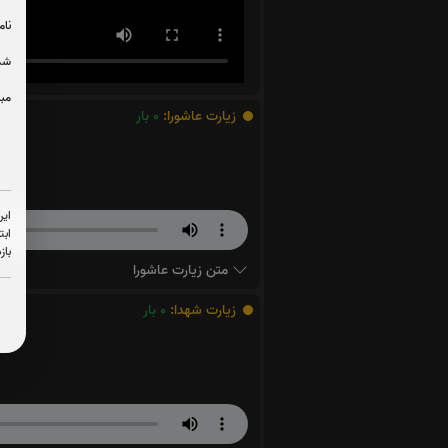
نام
شما
مبل
زیارت عاشورا:
0
بار
این
ابت
باز
متن زیارت عاشورا
زیارت شهدا:
0
بار