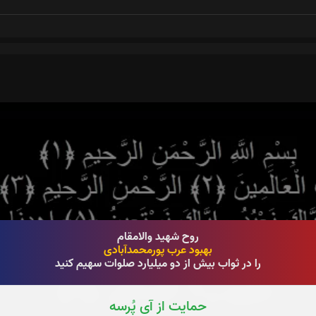
روح شهید والامقام
بهبود عرب پورمحمدآبادی
را در ثواب بیش از دو میلیارد صلوات سهیم کنید
حمایت از آی پُرسه