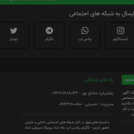
رسال به شبکه های اجتماعی
اینستاگرام
واتس اپ
تلگرام
توئیتر
راه های ارتباطی :
یک آگهی
پشتیبان: صادق پور - 09378608043
 اختصاصی
 بگذارید
مدیریت : حسینی - 09123180050
 در نثار
د.
با شماره های فوق در اکثر شبکه های اجتماعی داخلی و خارجی
حضور داریم - تلگرام، واتس اپ، بله، ایتا، روبیکا، سروش، شاد