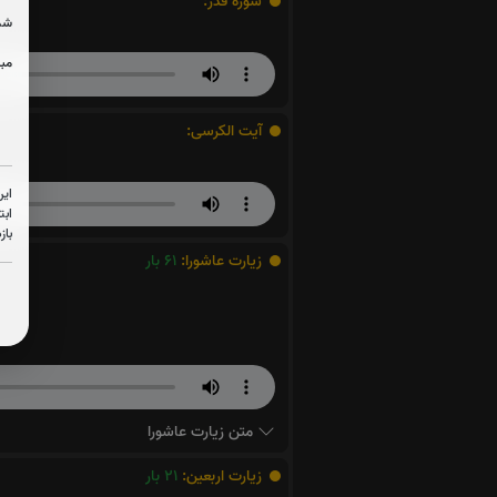
سوره قدر:
شما
مبل
آیت الکرسی:
این
ابت
باز
زیارت عاشورا:
61
بار
متن زیارت عاشورا
زیارت اربعین:
21
بار