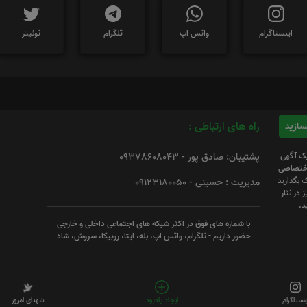
اینستاگرام
واتس اپ
تلگرام
توئیتر
راه های ارتباطی :
یک آگهی
پشتیبان: صادق پور - 09378608043
 اختصاصی
 بگذارید
مدیریت : حسینی - 09123180050
 در نثار
د.
با شماره های فوق در اکثر شبکه های اجتماعی داخلی و خارجی
حضور داریم - تلگرام، واتس اپ، بله، ایتا، روبیکا، سروش، شاد
ینستاگرام
ایجاد یادبود
شهدای امروز