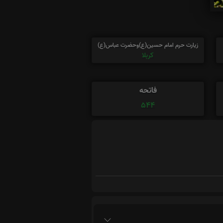
زیارت حرم امام حسین(ع)وحضرت عباس(ع)
کربلا
فاتحه
544