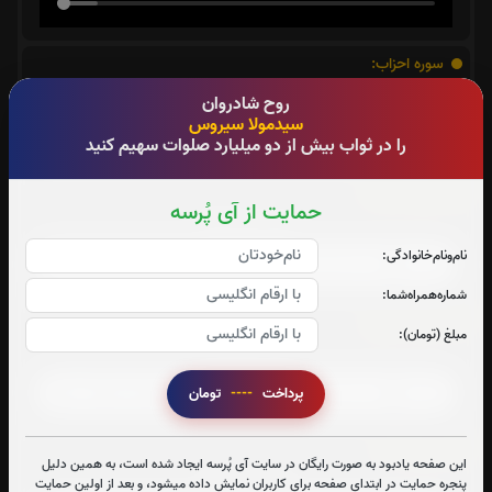
سوره احزاب:
صوت سوره احزاب
روح شادروان
سیدمولا سیروس
را در ثواب بیش از دو میلیارد صلوات سهیم کنید
سوره صافات:
حمایت از آی پُرسه
صوت سوره صافات
نام‌و‌نام‌خانوادگی:
شماره‌همراه‌شما:
سوره یاسین:
مبلغ (تومان):
صوت سوره یاسین
پرداخت
----
تومان
سوره ملک:
این صفحه یادبود به صورت رایگان در سایت آی پُرسه ایجاد شده است، به همین دلیل
پنجره حمایت در ابتدای صفحه برای کاربران نمایش داده میشود، و بعد از اولین حمایت
صوت سوره ملک