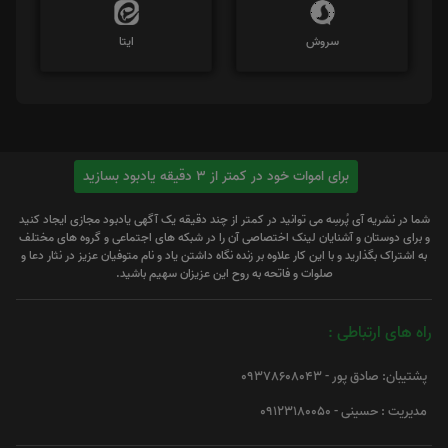
سروش
ایتا
برای اموات خود در کمتر از 3 دقیقه یادبود بسازید
شما در نشریه آی پُرسِه می توانید در کمتر از چند دقیقه یک آگهی یادبود مجازی ایجاد کنید
و برای دوستان و آشنایان لینک اختصاصی آن را در شبکه های اجتماعی و گروه های مختلف
به اشتراک بگذارید و با این کار علاوه بر زنده نگاه داشتن یاد و نام متوفیان عزیز در نثار دعا و
صلوات و فاتحه به روح این عزیزان سهیم باشید.
راه های ارتباطی :
پشتیبان: صادق پور - 09378608043
مدیریت : حسینی - 09123180050