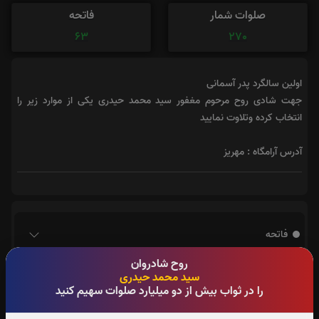
صلوات شمار
فاتحه
63
270
اولین سالگرد پدر آسمانی
جهت شادی روح مرحوم مغفور سید محمد حیدری یکی از موارد زیر را
انتخاب کرده وتلاوت نمایید
آدرس آرامگاه : مهریز
فاتحه
روح شادروان
سید محمد حیدری
را در ثواب بیش از دو میلیارد صلوات سهیم کنید