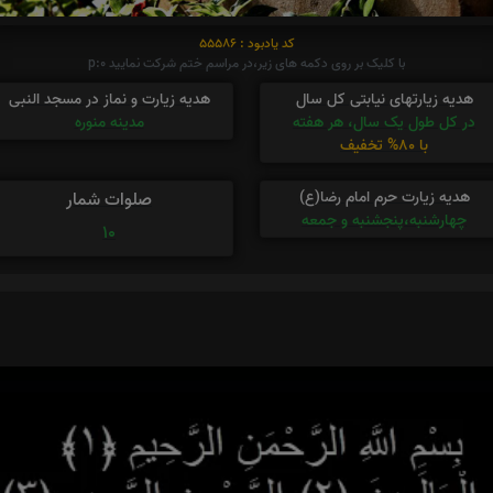
کد یادبود : 55586
با کلیک بر روی دکمه های زیر،در مراسم ختم شرکت نمایید p:0
هدیه زیارتهای نیابتی کل سال
هدیه زیارت و نماز در مسجد النبی
در کل طول یک سال، هر هفته
مدینه منوره
با 80% تخفیف
هدیه زیارت حرم امام رضا(ع)
صلوات شمار
چهارشنبه،پنجشنبه و جمعه
10