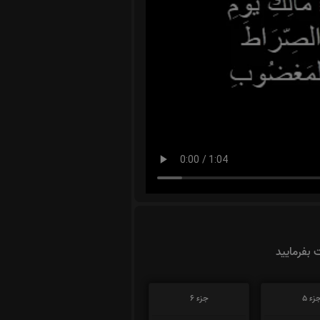
ت بفرمایید
زء 5
جزء 6