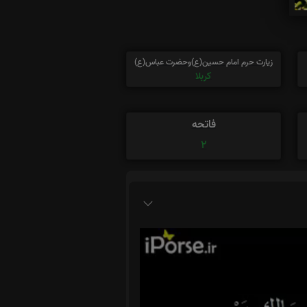
زیارت حرم امام حسین(ع)وحضرت عباس(ع)
کربلا
فاتحه
2