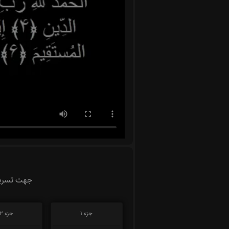
جهت تسریع
جزء 1
جزء 2