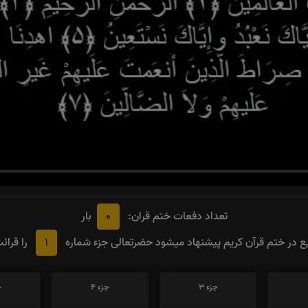
0
تعداد دفعات ختم قران:
بار
1
 در ختم قرآن کریم پیشنهاد میشود حضرتعالی جزء شماره
را قرائ
جزء 3
جزء 4
ج