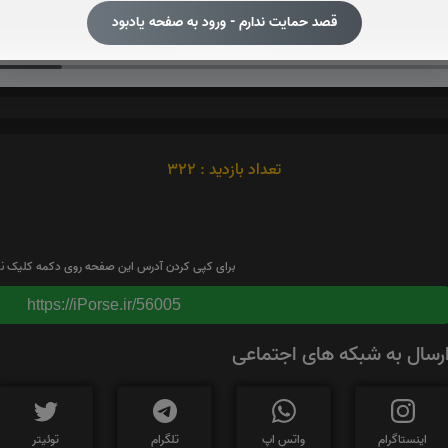
قصد حمایت ندارم - ورود به صفحه یادبود
صوت آیت الکرسی
تعداد بازدید : 322
برای کپی کردن آدرس این صفحه روی دکمه کلیک نم
https://iPorse.ir/56005
رسال به شبکه های اجتماعی
اینستاگرام
واتس اپ
تلگرام
توئیتر