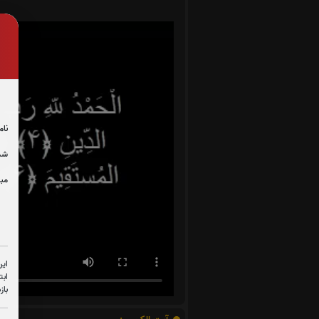
نام
شما
مبل
این
ابت
باز