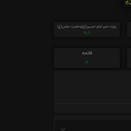
زیارت حرم امام حسین(ع)وحضرت عباس(ع)
کربلا
فاتحه
5