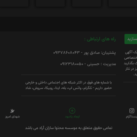
راه های ارتباطی :
یک آگهی
پشتیبان: صادق پور - 09378608043
 اختصاصی
 بگذارید
مدیریت : حسینی - 09123180050
 در نثار
د.
با شماره های فوق در اکثر شبکه های اجتماعی داخلی و خارجی
حضور داریم - تلگرام، واتس اپ، بله، ایتا، روبیکا، سروش، شاد
ینستاگرام
ایجاد یادبود
شهدای امروز
تمامی حقوق متعلق به موسسه محتوا سازان آراد می باشد