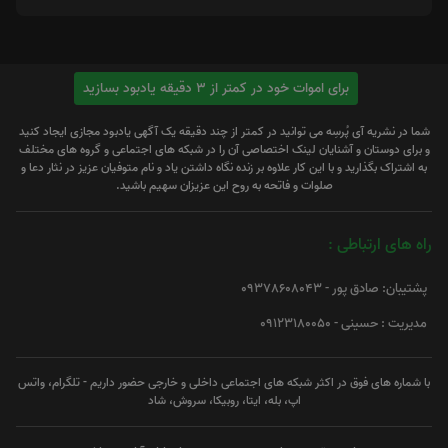
برای اموات خود در کمتر از 3 دقیقه یادبود بسازید
شما در نشریه آی پُرسِه می توانید در کمتر از چند دقیقه یک آگهی یادبود مجازی ایجاد کنید
و برای دوستان و آشنایان لینک اختصاصی آن را در شبکه های اجتماعی و گروه های مختلف
به اشتراک بگذارید و با این کار علاوه بر زنده نگاه داشتن یاد و نام متوفیان عزیز در نثار دعا و
صلوات و فاتحه به روح این عزیزان سهیم باشید.
راه های ارتباطی :
پشتیبان: صادق پور - 09378608043
مدیریت : حسینی - 09123180050
با شماره های فوق در اکثر شبکه های اجتماعی داخلی و خارجی حضور داریم - تلگرام، واتس
اپ، بله، ایتا، روبیکا، سروش، شاد