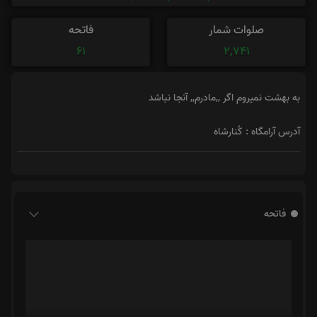
صلوات شمار
فاتحه
61
2,741
به بهشت نمیروم اگر ,,مادرم,, آنجا نباشد
آدرس آرامگاه : کُنارشاه
فاتحه