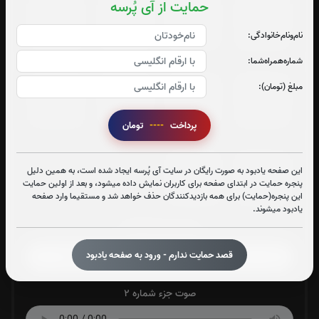
حمایت از آی پُرسه
جزء 21
جزء 22
جزء 23
جزء 24
نام‌و‌نام‌خانوادگی:
1
بار
1
بار
1
بار
1
بار
شماره‌همراه‌شما:
مبلغ (تومان):
جزء 25
جزء 26
جزء 27
جزء 28
2
بار
1
بار
0
بار
1
بار
پرداخت
----
تومان
جزء 29
جزء 30
این صفحه یادبود به صورت رایگان در سایت آی پُرسه ایجاد شده است، به همین دلیل
پنجره حمایت در ابتدای صفحه برای کاربران نمایش داده میشود، و بعد از اولین حمایت
1
بار
0
بار
این پنجره(حمایت) برای همه بازدیدکنندگان حذف خواهد شد و مستقیما وارد صفحه
یادبود میشوند.
صوت جزء شماره 1
قصد حمایت ندارم - ورود به صفحه یادبود
صوت جزء شماره 2