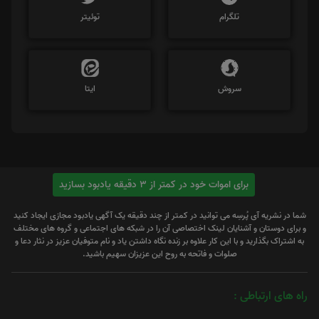
تلگرام
توئیتر
سروش
ایتا
برای اموات خود در کمتر از 3 دقیقه یادبود بسازید
شما در نشریه آی پُرسِه می توانید در کمتر از چند دقیقه یک آگهی یادبود مجازی ایجاد کنید
و برای دوستان و آشنایان لینک اختصاصی آن را در شبکه های اجتماعی و گروه های مختلف
به اشتراک بگذارید و با این کار علاوه بر زنده نگاه داشتن یاد و نام متوفیان عزیز در نثار دعا و
صلوات و فاتحه به روح این عزیزان سهیم باشید.
راه های ارتباطی :