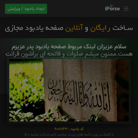
ایجاد یادبود / ویرایش
سلام عزیزان لینک مربوط صفحه یادبود پدر عزیزم
هست.ممنون میشم صلوات و فاتحه ای براشون قرائت
کنین .روح همه ی اموات شاد غلام دنیادار
کد یادبود : 6001743
با کلیک بر روی دکمه های زیر،در مراسم ختم شرکت نمایید p:0