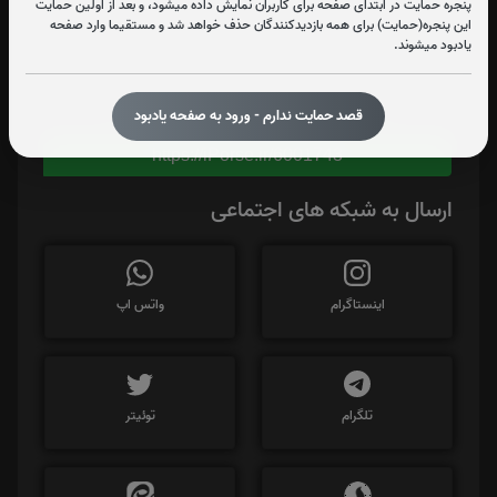
پنجره حمایت در ابتدای صفحه برای کاربران نمایش داده میشود، و بعد از اولین حمایت
این پنجره(حمایت) برای همه بازدیدکنندگان حذف خواهد شد و مستقیما وارد صفحه
یادبود میشوند.
برای کپی کردن آدرس این صفحه روی دکمه کلیک نمایید
قصد حمایت ندارم - ورود به صفحه یادبود
https://iPorse.ir/6001743
ارسال به شبکه های اجتماعی
اینستاگرام
واتس اپ
تلگرام
توئیتر