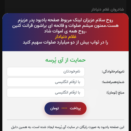
شادروان غلام دنیادار
روح سلام عزیزان لینک مربوط صفحه یادبود پدر عزیزم
آدرس آرامگاه : روستای گوند
هست.ممنون میشم صلوات و فاتحه ای براشون قرائت کنین
.روح همه ی اموات شاد
غلام دنیادار
را در ثواب بیش از دو میلیارد صلوات سهیم کنید
حمایت از آی پُرسه
تعداد بازدید : 380
نام‌و‌نام‌خانوادگی:
اشتراک گذاری
شماره‌همراه‌شما:
مبلغ (تومان):
پرداخت
----
تومان
این صفحه یادبود به صورت رایگان در سایت آی پُرسه ایجاد شده است، به همین دلیل