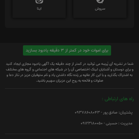
سروش
ایتا
برای اموات خود در کمتر از 3 دقیقه یادبود بسازید
شما در نشریه آی پُرسِه می توانید در کمتر از چند دقیقه یک آگهی یادبود مجازی ایجاد کنید
و برای دوستان و آشنایان لینک اختصاصی آن را در شبکه های اجتماعی و گروه های مختلف
به اشتراک بگذارید و با این کار علاوه بر زنده نگاه داشتن یاد و نام متوفیان عزیز در نثار دعا و
صلوات و فاتحه به روح این عزیزان سهیم باشید.
راه های ارتباطی :
پشتیبان: صادق پور - 09378608043
مدیریت : حسینی - 09123180050