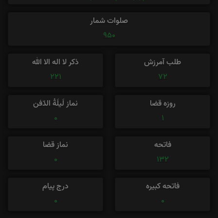
صلوات شمار
950
طلب آمرزش
ذکر لا اله الا الله
221
72
روزه قضا
نماز لَیلَةُ الدّفن
0
1
فاتحه
نماز قضا
0
132
فاتحه کبیره
درج پیام
0
0