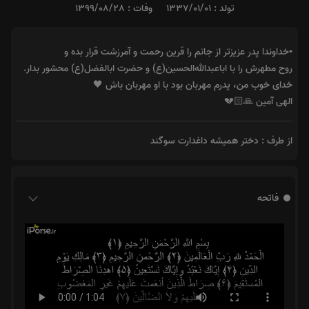
تولد : 1337/01/01
وفات : 1399/08/28
▪️خداوندا پدر عزیزتر از جانم را قرین رحمت و آمرزشت قرار بده و
روح مطهرش را با اباعبدالله‌الحسین(ع) و حضرت ابالفضل(ع) محشور بدار.
خدای خوب من، پدرم مهربان بود با او مهربان باش 🖤
الهی آمین 🙏🏻💔
از طرف : دختر همیشه داغدارت سوگند
فاتحه