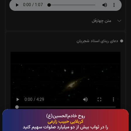
متن چهارقل
دعای ربنای استاد شجریان
روح خادم‌الحسین(ع)
کربلایی حبیب زارعی
آیت الکرسی:
0
بار
را در ثواب بیش از دو میلیارد صلوات سهیم کنید