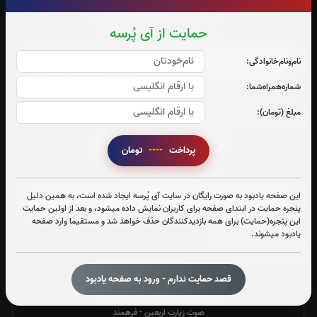
قرائت آیت الکرسی را تقبل میکنم
حمایت از آی پُرسه
صوت آیت الکرسی
نام‌و‌نام‌خانوادگی:
شماره‌همراه‌شما:
متن آیت الکرسی
مبلغ (تومان):
زیارت عاشورا:
2
بار
قرائت زیارت عاشورا را تقبل میکنم
پرداخت
----
تومان
صوت زیارت عاشورا - فرهمند
این صفحه یادبود به صورت رایگان در سایت آی پُرسه ایجاد شده است، به همین دلیل
پنجره حمایت در ابتدای صفحه برای کاربران نمایش داده میشود، و بعد از اولین حمایت
این پنجره(حمایت) برای همه بازدیدکنندگان حذف خواهد شد و مستقیما وارد صفحه
متن زیارت عاشورا
یادبود میشوند.
زیارت اربعین:
2
بار
قصد حمایت ندارم - ورود به صفحه یادبود
قرائت زیارت اربعین را تقبل میکنم
صوت زیارت اربعین - فرهمند