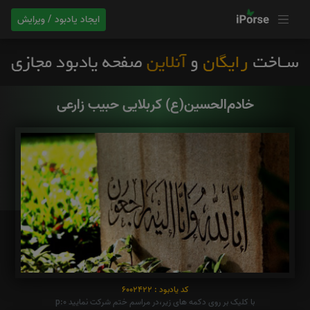
ایجاد یادبود / ویرایش
خادم‌الحسین(ع) کربلایی حبیب زارعی
کد یادبود : 6002422
با کلیک بر روی دکمه های زیر،در مراسم ختم شرکت نمایید p:0