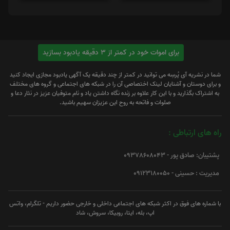
برای اموات خود در کمتر از 3 دقیقه یادبود بسازید
شما در نشریه آی پُرسِه می توانید در کمتر از چند دقیقه یک آگهی یادبود مجازی ایجاد کنید
و برای دوستان و آشنایان لینک اختصاصی آن را در شبکه های اجتماعی و گروه های مختلف
به اشتراک بگذارید و با این کار علاوه بر زنده نگاه داشتن یاد و نام متوفیان عزیز در نثار دعا و
صلوات و فاتحه به روح این عزیزان سهیم باشید.
راه های ارتباطی :
پشتیبان: صادق پور - 09378608043
مدیریت : حسینی - 09123180050
با شماره های فوق در اکثر شبکه های اجتماعی داخلی و خارجی حضور داریم - تلگرام، واتس
اپ، بله، ایتا، روبیکا، سروش، شاد