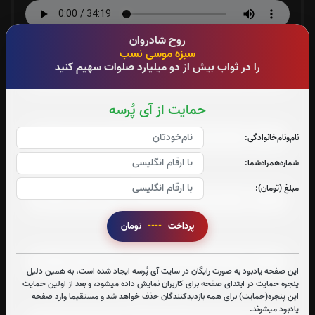
روح شادروان
صوت جزء شماره 5
سبزه موسی نسب
را در ثواب بیش از دو میلیارد صلوات سهیم کنید
حمایت از آی پُرسه
صوت جزء شماره 6
نام‌و‌نام‌خانوادگی:
شماره‌همراه‌شما:
صوت جزء شماره 7
مبلغ (تومان):
پرداخت
----
تومان
صوت جزء شماره 8
این صفحه یادبود به صورت رایگان در سایت آی پُرسه ایجاد شده است، به همین دلیل
پنجره حمایت در ابتدای صفحه برای کاربران نمایش داده میشود، و بعد از اولین حمایت
این پنجره(حمایت) برای همه بازدیدکنندگان حذف خواهد شد و مستقیما وارد صفحه
صوت جزء شماره 9
یادبود میشوند.